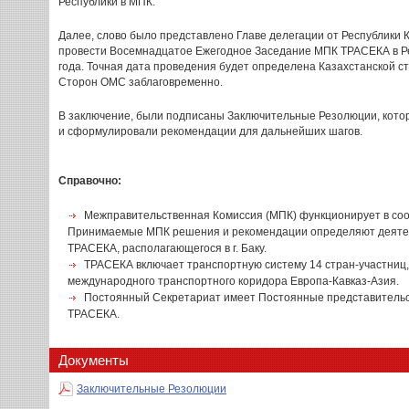
Республики в МПК.
Далее, слово было представлено Главе делегации от Республики 
провести Восемнадцатое Ежегодное Заседание МПК ТРАСЕКА в Ре
года. Точная дата проведения будет определена Казахстанской с
Сторон ОМС заблаговременно.
В заключение, были подписаны Заключительные Резолюции, кото
и сформулировали рекомендации для дальнейших шагов.
Справочно:
Межправительственная Комиссия (МПК) функционирует в со
Принимаемые МПК решения и рекомендации определяют деяте
ТРАСЕКА, располагающегося в г. Баку.
ТРАСЕКА включает транспортную систему 14 стран-участниц
международного транспортного коридора Европа-Кавказ-Азия.
Постоянный Секретариат имеет Постоянные представительст
ТРАСЕКА.
Документы
Заключительные Резолюции