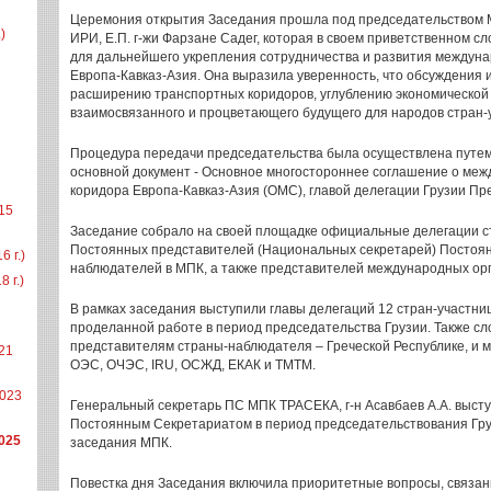
Церемония открытия Заседания прошла под председательством М
)
ИРИ, Е.П. г-жи Фарзане Садег, которая в своем приветственном с
для дальнейшего укрепления сотрудничества и развития междуна
Европа-Кавказ-Азия. Она выразила уверенность, что обсуждения и
расширению транспортных коридоров, углублению экономической
взаимосвязанного и процветающего будущего для народов стран-
Процедура передачи председательства была осуществлена путе
основной документ - Основное многостороннее соглашение о ме
коридора Европа-Кавказ-Азия (ОМС), главой делегации Грузии Пр
15
Заседание собрало на своей площадке официальные делегации 
Постоянных представителей (Национальных секретарей) Постоя
 г.)
наблюдателей в МПК, а также представителей международных ор
 г.)
В рамках заседания выступили главы делегаций 12 стран-участни
проделанной работе в период председательства Грузии. Также с
представителям страны-наблюдателя – Греческой Республике, и 
21
ОЭС, ОЧЭС, IRU, ОСЖД, ЕКАК и ТМТМ.
023
Генеральный секретарь ПС МПК ТРАСЕКА, г-н Асавбаев А.А. высту
Постоянным Секретариатом в период председательствования Гр
025
заседания МПК.
Повестка дня Заседания включила приоритетные вопросы, связа