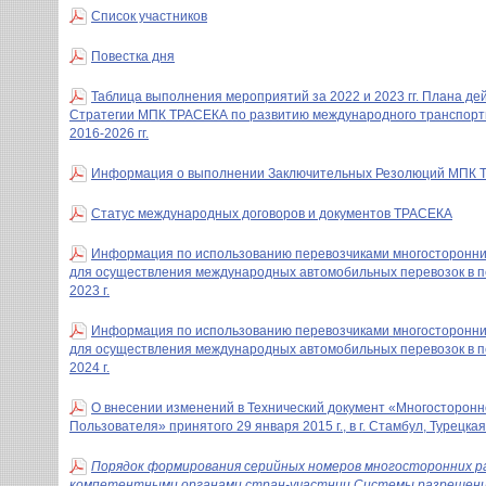
Cписок участников
Повестка дня
Таблица выполнения мероприятий за 2022 и 2023 гг. Плана де
Стратегии МПК ТРАСЕКА по развитию международного транспортн
2016-2026 гг.
Информация о выполнении Заключительных Резолюций МПК ТР
Статус международных договоров и документов ТРАСЕКА
Информация по использованию перевозчиками многосторонни
для осуществления международных автомобильных перевозок в пе
2023 г.
Информация по использованию перевозчиками многосторонни
для осуществления международных автомобильных перевозок в пе
2024 г.
О внесении изменений в Технический документ «Многосторон
Пользователя» принятого 29 января 2015 г., в г. Стамбул, Турецка
Порядок формирования серийных номеров многосторонних 
компетентными органами стран-участниц Системы разрешени