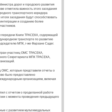
инистра дорог и городского развития
лове отметила важность этого заседания
родного транспортного коридора
 итоги заседания будут способствовать
 интеграции и созданию более
участников.
м передачи Книги ТРАСЕКА, содержащей
ждународном транспорте по развитию
едседателю МПК, г-же Фарзане Садег.
стран-участниц ОМС ТРАСЕКА,
нного Секретариата МПК ТРАСЕКА,
ганизаций.
ц ОМС, которые представили отчеты о
лово было предоставлено
международным организациям, включая
пил с отчетом о проделанной работе
узии с момента проведения предыдущего
нные с развитием мультимодальных