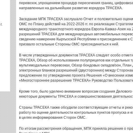
перевозок, упрощением процедур пересечения границ, цифровизац
направленных на дальнейшее развитие коридора ТРАСЕКА.
Заседание МПК ТРАСЕКА заслушало Отчет и положительно оцен
ОМС по Плану действий на 2022-2026 гг. по реализации Стратег
г.
международного транспортного коридора Европа-Кавказ-Азия на 2
разрешений ТРАСЕКА для международных автомобильных перевозок 
сведению намерение Кыргызской Республики к присоединению к
призвало остальные Стороны ОМС присоединиться к ней.
В числе утвержденных документов ТРАСЕКА следует особо отмет
ТРАСЕКА, Обзор об использовании полуприцепов как отдельных 
мультимодальных перевозках, Обзор бондовых складов/зон, План
электронных бланков разрешений (двусторонних) между Сторонам
предложение по утверждению проекта Решения «О внесении изме
«Многостороннее разрешение ТРАСЕКА» Руководство Пользоват
Кроме того, было уделено внимание вопросам создания Делового
некоторые документы ТРАСЕКА и совершенствования деятельнос
Страны ТРАСЕКА также обсудили соответствующие отчеты и рек
работу по оценке деятельности контрольных пунктов пропуска и 
в целях информирования Сторон ОМС.
По итогам рассмотрения обращения, МПК приняла решение о про