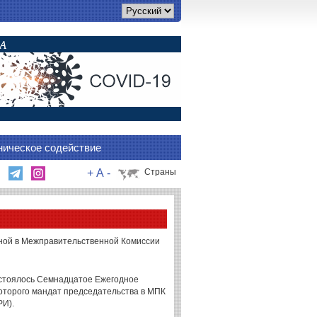
ническое содействие
+
A
-
Страны
ной в Межправительственной Комиссии
состоялось Семнадцатое Ежегодное
оторого мандат председательства в МПК
РИ).