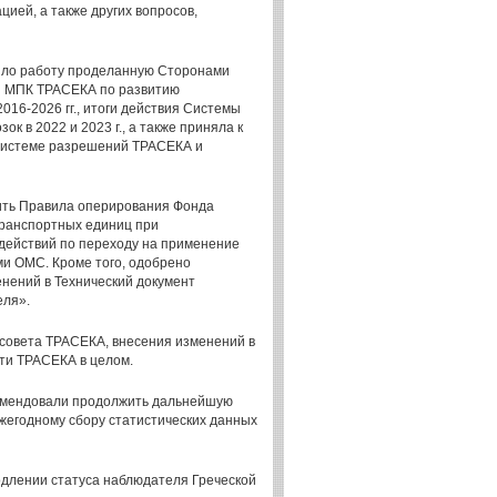
ией, а также других вопросов,
ило работу проделанную Сторонами
ии МПК ТРАСЕКА по развитию
016-2026 гг., итоги действия Системы
в 2022 и 2023 г., а также приняла к
 Системе разрешений ТРАСЕКА и
ить Правила оперирования Фонда
транспортных единиц при
 действий по переходу на применение
и ОМС. Кроме того, одобрено
нений в Технический документ
еля».
 совета ТРАСЕКА, внесения изменений в
ти ТРАСЕКА в целом.
омендовали продолжить дальнейшую
ежегодному сбору статистических данных
длении статуса наблюдателя Греческой