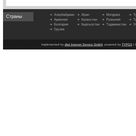
Азербайджан
Иран
Молдова
Т
Страны
Армения
Казахстан
Румыния
Т
Болгария
Кыргызстан
Таджикистан
У
Грузия
Implemented by
dkd Internet Service GmbH
, powered by
TYPO3
| 