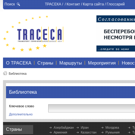
Поиск
ТРАСЕКА
/ /
Контакт
/
Карта сайта
/
Глоссарий
О ТРАСЕКА
Страны
Маршруты
Мероприятия
Новос
Библиотека
Библиотека
Ключевое слово
Дополнительно
Азербайджан
Иран
Молдова
Т
Страны
Армения
Казахстан
Румыния
Т