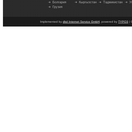
Болгария
Кыргызстан
Таджикистан
У
Грузия
Implemented by
dkd Internet Service GmbH
, powered by
TYPO3
| 