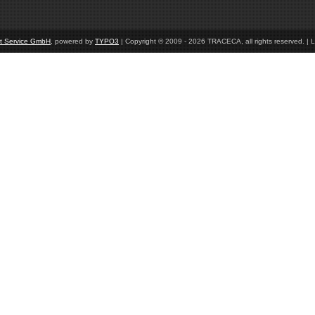
et Service GmbH
, powered by
TYPO3
| Copyright © 2009 - 2026 TRACECA, all rights reserved. | L