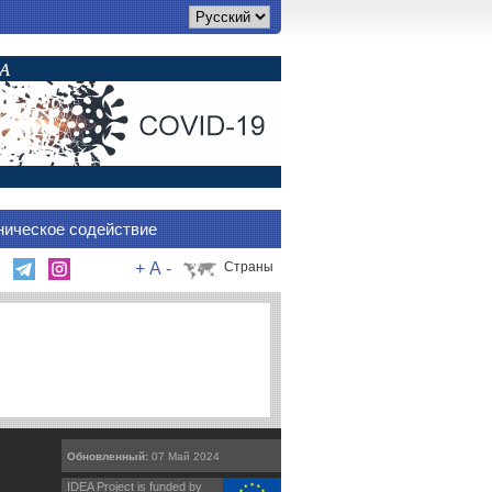
ническое содействие
+
A
-
Страны
Обновленный:
07 Май 2024
IDEA Project is funded by