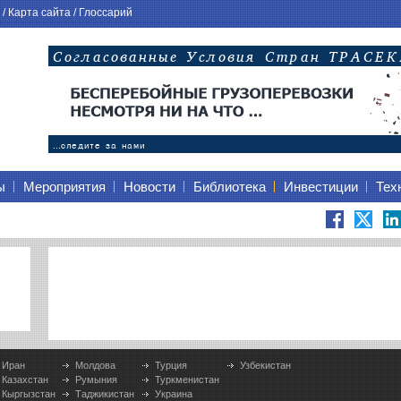
/
Карта сайта
/
Глоссарий
ы
Мероприятия
Новости
Библиотека
Инвестиции
Тех
Иран
Молдова
Турция
Узбекистан
Казахстан
Румыния
Туркменистан
Кыргызстан
Таджикистан
Украина