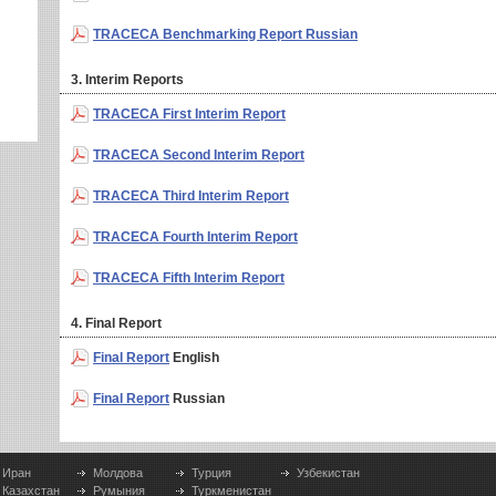
TRACECA Benchmarking Report Russian
3. Interim Reports
TRACECA First Interim Report
TRACECA Second Interim Report
TRACECA Third Interim Report
TRACECA Fourth Interim Report
TRACECA Fifth Interim Report
4. Final Report
Final Report
English
Final Report
Russian
Иран
Молдова
Турция
Узбекистан
Казахстан
Румыния
Туркменистан