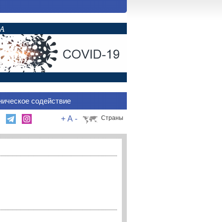
ническое содействие
+
A
-
Страны