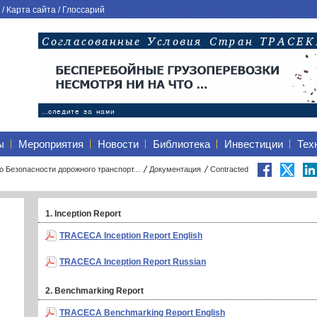
/
Карта сайта
/
Глоссарий
ы
Мероприятия
Новости
Библиотека
Инвестиции
Тех
 Безопасности дорожного транспорт...
Документация
Contracted
1. Inception Report
TRACECA Inception Report English
TRACECA Inception Report Russian
2. Benchmarking Report
TRACECA Benchmarking Report English