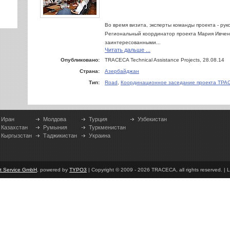
Во время визита, эксперты команды проекта - ру
Региональный координатор проекта Мария Ивченко
заинтересованными...
Читать дальше ...
Опубликовано:
TRACECA Technical Assistance Projects, 28.08.14
Страна:
Азербайджан
Тип:
Road
,
Координационное заседание проекта ТРА
Иран
Молдова
Турция
Узбекистан
Казахстан
Румыния
Туркменистан
Кыргызстан
Таджикистан
Украина
et Service GmbH
, powered by
TYPO3
| Copyright © 2009 - 2026 TRACECA, all rights reserved. | L