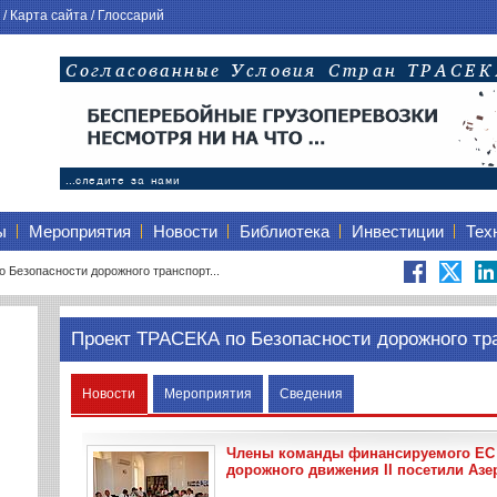
/
Карта сайта
/
Глоссарий
ы
Мероприятия
Новости
Библиотека
Инвестиции
Тех
 Безопасности дорожного транспорт...
Проект ТРАСЕКА по Безопасности дорожного тра
Новости
Мероприятия
Сведения
Члены команды финансируемого ЕС 
дорожного движения II посетили Азер