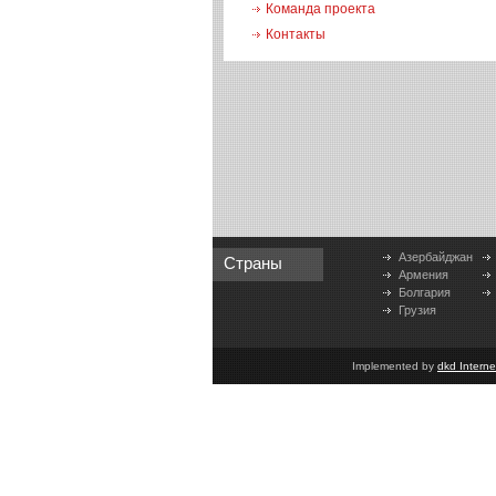
Команда проекта
Контакты
Азербайджан
Страны
Армения
Болгария
Грузия
Implemented by
dkd Intern