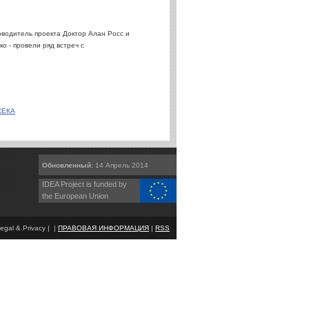
ководитель проекта Доктор Алан Росс и
 - провели ряд встреч с
СЕКА
Обновленный:
14 Апрель 2014
IDEA Project is funded by
the European Union
egal & Privacy | |
ПРАВОВАЯ ИНФОРМАЦИЯ
|
RSS