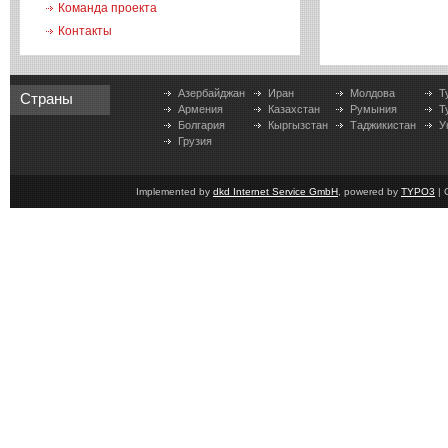
Команда проекта
Контакты
Азербайджан
Иран
Молдова
Т
Страны
Армения
Казахстан
Румыния
Т
Болгария
Кыргызстан
Таджикистан
У
Грузия
Implemented by
dkd Internet Service GmbH
, powered by
TYPO3
| 