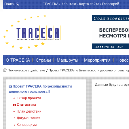
Поиск
ТРАСЕКА
/ /
Контакт
/
Карта сайта
/
Глоссарий
О ТРАСЕКА
Страны
Маршруты
Мероприятия
Новос
Техническое содействие
Проект ТРАСЕКА по Безопасности дорожного транспорт
Данные будут загру
Проект ТРАСЕКА по Безопасности
дорожного транспорта II
Обзор проекта
Статистика
План действий
Документация
Консорциум