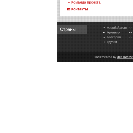
Команда проекта
Контакты
Азербайджан
Страны
Армения
Болгария
Грузия
Implemented by
dkd Intern