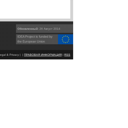
Обновленный:
26 Август 2014
IDEA Project is funded by
the European Union
egal & Privacy | |
ПРАВОВАЯ ИНФОРМАЦИЯ
|
RSS