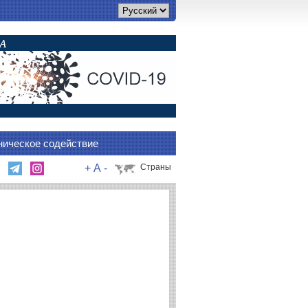
ническое содействие
+
A
-
Страны