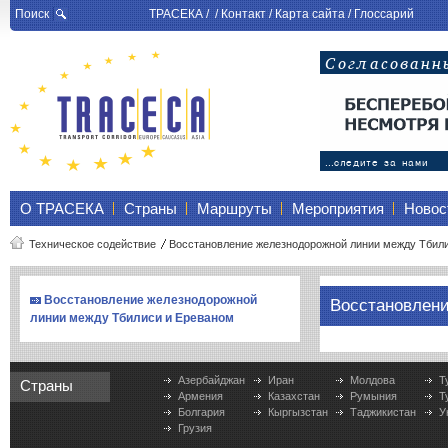
Поиск
ТРАСЕКА
/ /
Контакт
/
Карта сайта
/
Глоссарий
О ТРАСЕКА
Страны
Маршруты
Мероприятия
Новос
Техническое содействие
Восстановление железнодорожной линии между Тбилис
Восстановление железнодорожной
Восстановлен
линии между Тбилиси и Ереваном
Азербайджан
Иран
Молдова
Т
Страны
Армения
Казахстан
Румыния
Т
Болгария
Кыргызстан
Таджикистан
У
Грузия