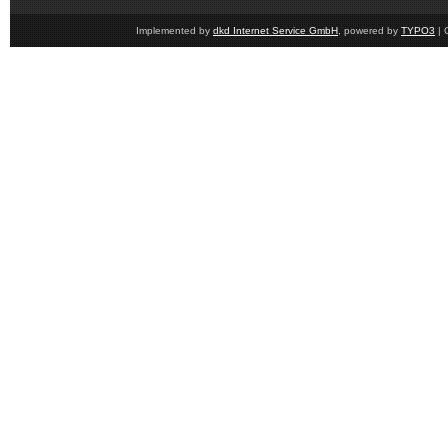
Implemented by
dkd Internet Service GmbH
, powered by
TYPO3
| 