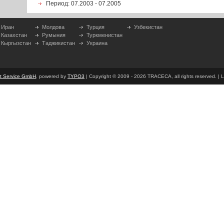
Период: 07.2003 - 07.2005
Иран
Молдова
Турция
Узбекистан
Казахстан
Румыния
Туркменистан
Кыргызстан
Таджикистан
Украина
et Service GmbH
, powered by
TYPO3
| Copyright © 2009 - 2026 TRACECA, all rights reserved. | L