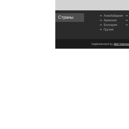
Азербайджан
Страны
Армения
Болгария
Грузия
Implemented by
dkd Intern