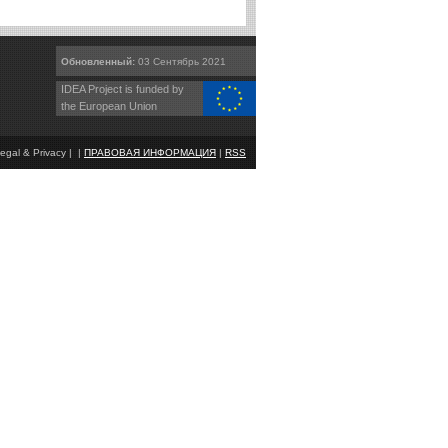
Обновленный:
03 Сентябрь 2021
IDEA Project is funded by
the European Union
egal & Privacy | |
ПРАВОВАЯ ИНФОРМАЦИЯ
|
RSS