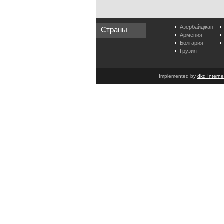
Азербайджан
Страны
Армения
Болгария
Грузия
Implemented by
dkd Intern