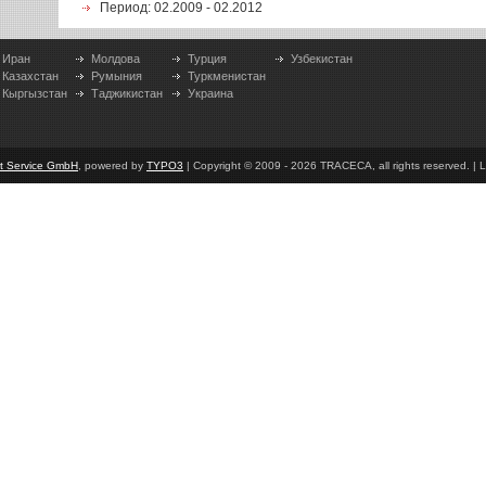
Период: 02.2009 - 02.2012
Иран
Молдова
Турция
Узбекистан
Казахстан
Румыния
Туркменистан
Кыргызстан
Таджикистан
Украина
et Service GmbH
, powered by
TYPO3
| Copyright © 2009 - 2026 TRACECA, all rights reserved. | L