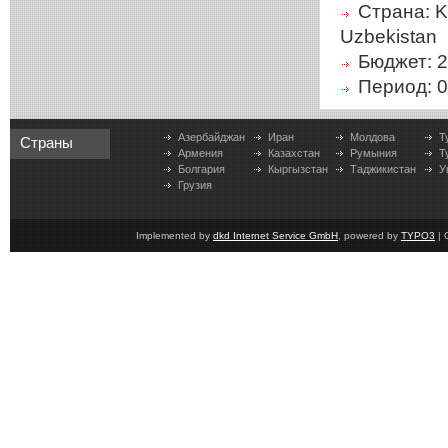
Страна: Ky
Uzbekistan
Бюджет: 2
Период: 0
Азербайджан
Иран
Молдова
Т
Страны
Армения
Казахстан
Румыния
Т
Болгария
Кыргызстан
Таджикистан
У
Грузия
Implemented by
dkd Internet Service GmbH
, powered by
TYPO3
| 