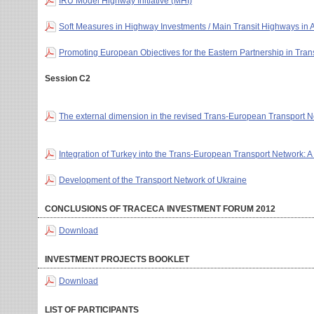
IRU Model Highway Initiative (MHI)
Soft Measures in Highway Investments / Main Transit Highways in
Promoting European Objectives for the Eastern Partnership in Tran
Session C2
The external dimension in the revised Trans-European Transport N
Integration of Turkey into the Trans-European Transport Network:
Development of the Transport Network of Ukraine
CONCLUSIONS OF TRACECA INVESTMENT FORUM 2012
Download
INVESTMENT PROJECTS BOOKLET
Download
LIST OF PARTICIPANTS