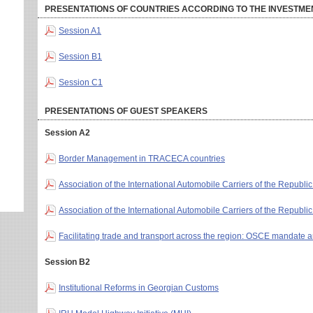
PRESENTATIONS OF COUNTRIES ACCORDING TO THE INVESTME
Session A1
Session B1
Session C1
PRESENTATIONS OF GUEST SPEAKERS
Session A2
Border Management in TRACECA countries
Association of the International Automobile Carriers of the Republic
Association of the International Automobile Carriers of the Republic
Facilitating trade and transport across the region: OSCE mandate an
Session B2
Institutional Reforms in Georgian Customs