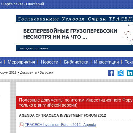
/
Карта сайта
/
Глоссарий
ы
Мероприятия
Новости
Библиотека
Инвестиции
Тех
Форум 2012
Документы / Загрузки
г.
Полезные документы по итогам Инвестиционного Фору
только в английской версии)
AGENDA OF TRACECA INVESTMENT FORUM 2012
TRACECA Investment Forum 2012 - Agenda