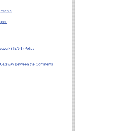
 Armenia
sport
etwork (TEN-T) Policy
 A Gateway Between the Continents