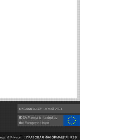
Обновленный:
19 Май 2024
IDEA Project is funded by
the European Union
egal & Privacy | |
ПРАВОВАЯ ИНФОРМАЦИЯ
|
RSS