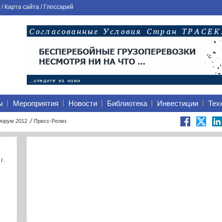
/
Карта сайта
/
Глоссарий
ы
Мероприятия
Новости
Библиотека
Инвестиции
Тех
Форум 2012
Пресс-Релиз
г.