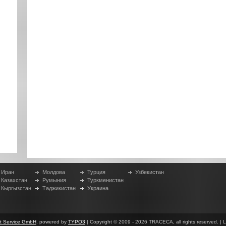
Иран
Молдова
Турция
Узбекистан
Казахстан
Румыния
Туркменистан
Кыргызстан
Таджикистан
Украина
et Service GmbH
, powered by
TYPO3
| Copyright © 2009 - 2026 TRACECA, all rights reserved. | L