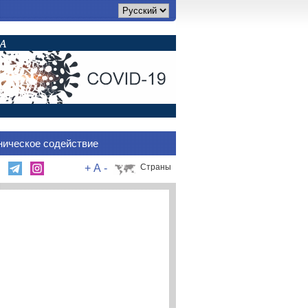
ническое содействие
+
A
-
Страны