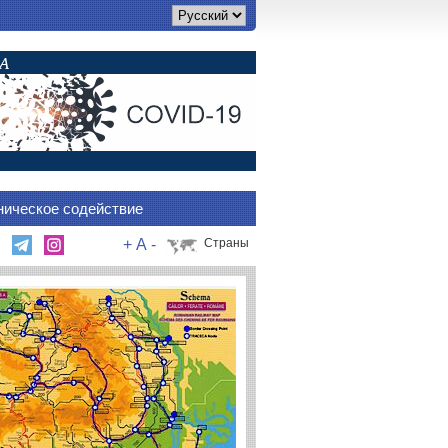
ническое содействие
+
A
-
Страны