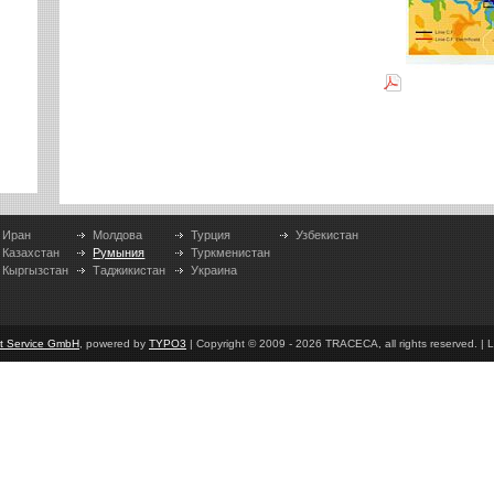
Иран
Молдова
Турция
Узбекистан
Казахстан
Румыния
Туркменистан
Кыргызстан
Таджикистан
Украина
et Service GmbH
, powered by
TYPO3
| Copyright © 2009 - 2026 TRACECA, all rights reserved. | L