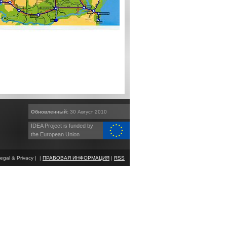
Обновленный:
30 Август 2010
IDEA Project is funded by
the European Union
egal & Privacy | |
ПРАВОВАЯ ИНФОРМАЦИЯ
|
RSS