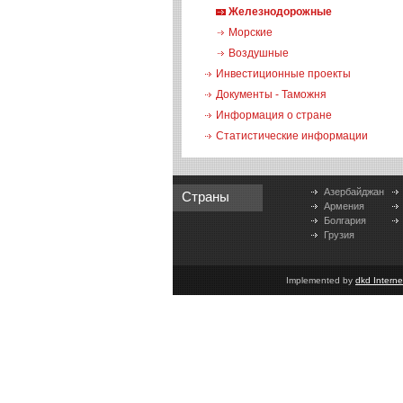
Железнодорожные
Морские
Воздушные
Инвестиционные проекты
Документы - Таможня
Информация о стране
Статистические информации
Азербайджан
Страны
Армения
Болгария
Грузия
Implemented by
dkd Intern