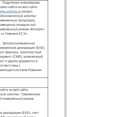
.
Подробную информацию
ожно найти на веб-сайте
ww.customs.ro
раздел
Экономические агенты-
аможенные процедуры,
омещение товаров под
аможенный режим-Экспорт
»
 «
э-Таможня ECS
».
.
Экспортная/вывозная
аможенная декларация (EAD),
чет-фактура, транспортный
окумент (CMR
), упаковочный
ист и другие документы в
оответствии с
аконодательством Румынии.
айти на веб-сайте
ские агенты- Таможенные
од таможенный режим-
 декларация (EAD), счет-