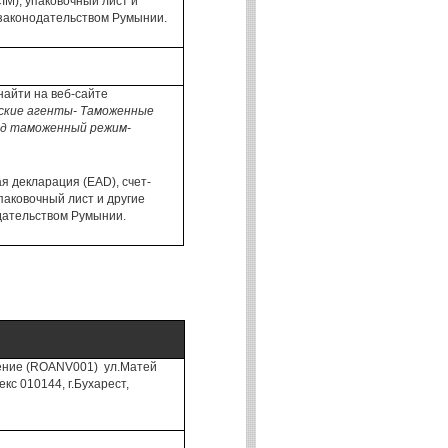
CIM
), упаковочный лист и
 законодательством Румынии.
айти на веб-сайте
ские агенты- Таможенные
од таможенный режим-
 декларация (EAD), счет-
паковочный лист и другие
одательством Румынии.
ение
(
ROANV001)
ул.Матей
декс
010144
, г.
Бухарест,