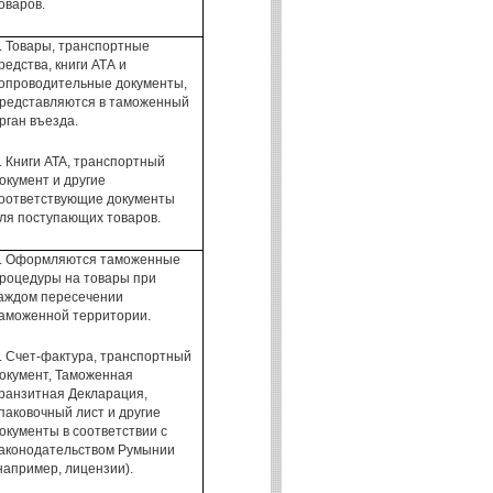
оваров.
.
Товары
, транспортные
редства,
книги
АТА
и
опроводительные
документы,
редставляются в таможенный
рган
въезда.
. Книги ATA, транспортный
окумент
и другие
оответствующие документы
ля
поступающих товаров
.
.
Оформляются таможенные
роцедуры
на
товары
при
аждом
пересечении
аможенной территории.
.
Счет-фактура,
транспортный
окумент
, Таможенная
ранзитная Декларация
,
паковочный лист
и другие
окументы
в
соответствии с
аконодательством
Румынии
например,
лицензии).