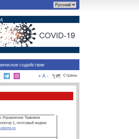
ническое содействие
+
A
-
Страны
е Управление Таможни
сектор 1
, почтовый индекс
ustoms.ro