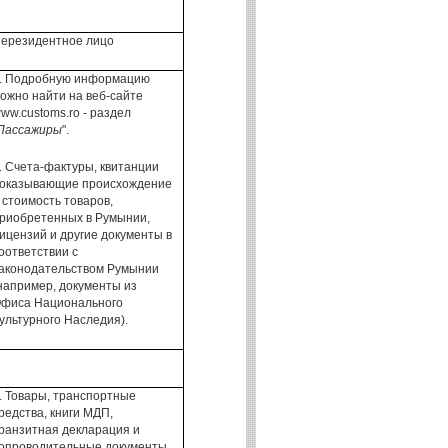
ерезидентное
лицо
.
Подробную информацию
ожно найти
на веб-сайте
ww.customs.ro
- раздел
Пассажиры
".
.
Счета-фактуры,
квитанции
оказывающие
происхождение
стоимость товаров,
риобретенных
в Румынии,
ицензий и другие
документы в
оответствии
с
аконодательством
Румынии
например,
документы
из
фиса Национального
ультурного Наследия
).
.
Товары
, транспортные
редства,
книги
МДП
,
ранзитная декларация
и
опроводительные
документы,