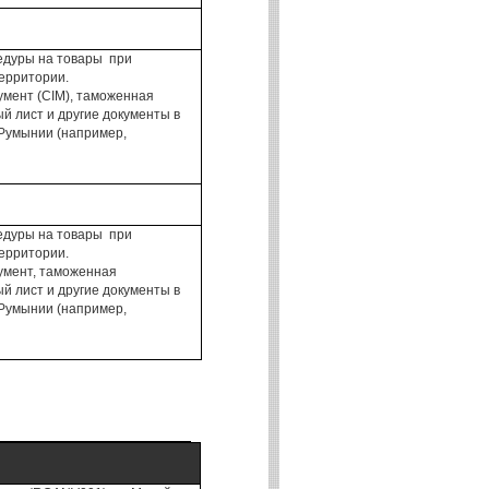
едуры
на
товары
при
ерритории.
умент
(
CIM
),
таможенная
ый лист
и другие документы
в
Румынии
(например,
едуры
на
товары
при
ерритории.
умент,
таможенная
ый лист
и другие документы
в
Румынии
(например,