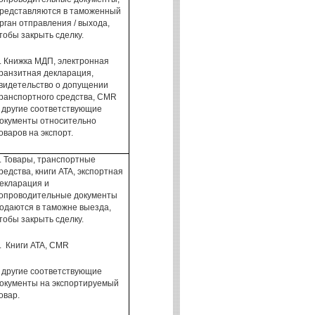
редставляются в таможенный
рган
отправления
/ выхода
,
тобы закрыть
сделку.
.
Книжка МДП,
электронная
ранзитная декларация
,
видетельство о допущении
ранспортного средства
, CMR
 другие соответствующие
окументы относительно
оваров
на экспорт.
.
Товары
, транспортные
редства,
книги
ATA,
экспортная
екларация
и
опроводительные документы
одаются в
таможне выезда
,
тобы закрыть
сделку.
2.
Книги
ATA
, С
MR
 другие соответствующие
окументы
на экспортируемый
овар.