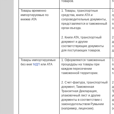
товаров.
т
Товары
временно
1.
Товары
, транспортные
1
импортируемые
по
средства,
книги
АТА
и
с
книжке
ATA
сопроводительные
документы,
с
представляются в таможенный
п
орган
въезда.
о
2. Книги ATA, транспортный
2
документ
и другие
д
соответствующие документы
с
для
поступающих товаров
.
д
Товары
импорти
руемые
1.
Оформляются таможенные
1
без
книг
МДП
или
АТА
процедуры
на
товары
при
п
каждом
пересечении
к
таможенной территории.
т
2.
Счет-фактура,
транспортный
2
документ
, Таможенная
д
Транзитная Декларация
,
Т
упаковочный лист
и другие
у
документы
в
соответствии с
д
законодательством
Румынии
з
(например,
лицензии).
(