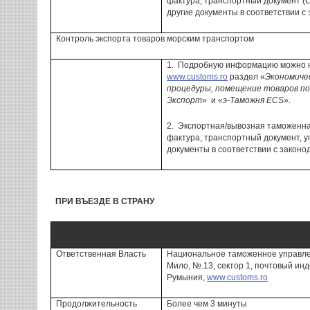
фактура, транспортный документ (
другие документы в соответствии с
Контроль
экспорта
товаров
морским транспортом
1.
Подробную информацию можно н
www.customs.ro
раздел «
Экономиче
процедуры, помещение товаров п
Экспорт
» и «
э-Таможня ECS
».
2.
Экспортная/вывозная таможенная
фактура, транспортный документ, у
документы в соответствии с закон
ПРИ ВЪЕЗДЕ В СТРАНУ
Таможенный контроль - Румыния
Ответственная Власть
Национальное
таможенное управл
Мило, №.13,
сектор 1
, почтовый ин
Румыния,
www.customs.ro
Продолжительность
Более
чем 3 минуты