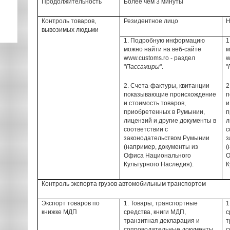
Продолжительность
Более
чем 3 минуты
Контроль
товаров,
Резидентное
лицо
Н
вывозимых людьми
1.
Подробную информацию
1
можно найти
на веб-сайте
м
www.customs.ro
- раздел
w
"
Пассажиры
".
"
2.
Счета-фактуры,
квитанции
2
показывающие
происхождение
п
и
стоимость товаров,
и
приобретенных
в Румынии,
п
лицензий и другие
документы в
л
соответствии
с
с
законодательством
Румынии
з
(например,
документы
из
(
Офиса Национального
О
Культурного Наследия
).
К
Контроль
экспорта
грузов автомобильным транспортом
Экспорт товаров
по
1.
Товары
, транспортные
1
книжке МДП
средства,
книги
МДП
,
с
транзитная декларация
и
т
сопроводительные
документы,
с