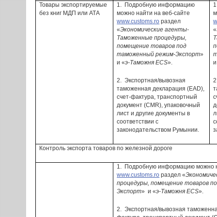
Товары
экспортируемые
1.
Подробную информацию
1
без
книг
МДП или
АТА
можно найти на веб-сайте
м
www.customs.ro
раздел
w
«
Экономические агенты-
«
Таможенные процедуры,
Т
помещение товаров под
п
таможенный режим-Экспорт
»
т
и «
э-Таможня ECS
».
и
2.
Экспортная/вывозная
2
таможенная декларация (EAD),
т
счет-фактура, транспортный
с
документ (CMR
), упаковочный
д
лист и другие документы в
л
соответствии с
с
законодательством Румынии.
з
Контроль
экспорта
товаров
по железной дороге
1.
Подробную информацию можно н
www.customs.ro
раздел «
Экономиче
процедуры, помещение товаров п
Экспорт
» и «
э-Таможня ECS
».
2.
Экспортная/вывозная таможенная