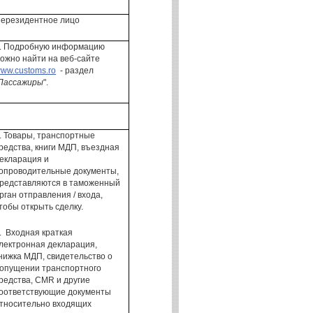
ерезидентное
лицо
.
Подробную информацию
ожно найти
на веб-сайте
ww.customs.ro
- раздел
Пассажиры
".
.
Товары
, транспортные
редства,
книги
МДП
, въездная
екларация
и
опроводительные
документы,
редставляются в таможенный
рган
отправления
/ входа
,
тобы открыть
сделку.
.
Входная краткая
лектронная
декларация,
нижка МДП,
свидетельство о
опущении
транспортного
редства
, CMR
и другие
оответствующие документы
тносительно входящих