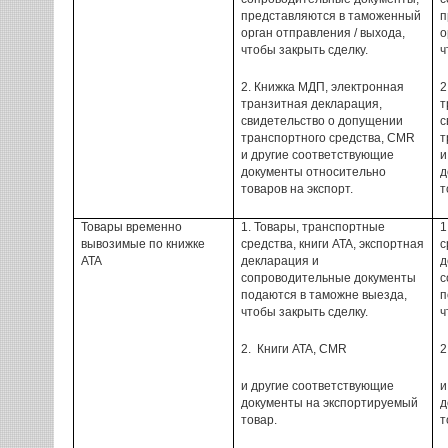
представляются в таможенный
п
орган
отправления
/ выхода
,
о
чтобы закрыть
сделку.
ч
2.
Книжка МДП,
электронная
2
транзитная декларация
,
т
свидетельство о допущении
с
транспортного средства
, CMR
т
и другие соответствующие
и
документы относительно
д
товаров
на экспорт.
т
Товары
временно
1.
Товары
, транспортные
1
вывозимые
по
книжке
средства,
книги
ATA,
экспортная
с
ATA
декларация
и
д
сопроводительные документы
с
подаются в
таможне выезда
,
п
чтобы закрыть
сделку.
ч
2.
Книги
ATA,
СМ
R
и другие соответствующие
и
документы
на экспортируемый
д
товар.
т