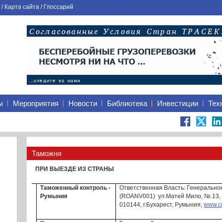
/
Карта сайта
/
Глоссарий
ы
Мероприятия
Новости
Библиотека
Инвестиции
Тех
Таможня
ПРИ ВЫЕЗДЕ ИЗ СТРАНЫ
Таможенный контроль -
Ответственная Власть:
Генерально
Румыния
(
ROANV001)
ул.Матей
Мило, №.13,
010144
, г.
Бухарест, Румыния,
www.c