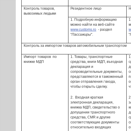
Контроль
товаров,
Резидентное
лицо
Н
вывозимых людьми
1.
Подробную информацию
1
можно найти
на веб-сайте
м
www.customs.ro
- раздел
w
"
Пассажиры
".
"
Контроль за
импортом
товаров
автомобильным транспортом
Импорт товаров
по
1.
Товары
, транспортные
1
книжке МДП
средства,
книги
МДП
, въездная
с
декларация
и
д
сопроводительные
документы,
с
представляются в таможенный
п
орган
отправления
/ входа
,
о
чтобы открыть
сделку.
ч
2.
Входная краткая
2
электронная
декларация,
э
книжка МДП,
свидетельство о
к
допущении
транспортного
д
средства
, CMR
и другие
с
соответствующие документы
с
относительно входящих
о