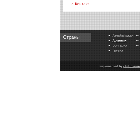
Контакт
Азербайджан
Страны
Армения
Болгария
Грузия
Implemented by
dkd Intern