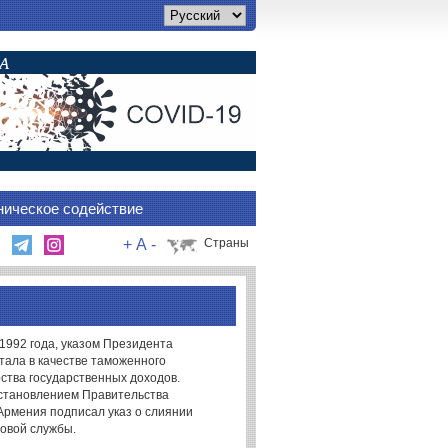
ническое содействие
+
A
-
Страны
1992 года, указом Президента
тала в качестве таможенного
рства государственных доходов.
остановлением Правительства
 Армения подписал указ о слиянии
говой службы.