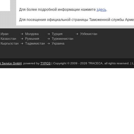
Для более подробной информации нажмите
здесь
.
Для посещения официальной страницы Таможенной службы Арм
Иран
Молдова
Турция
Узбекистан
Казахстан
Румыния
Туркменистан
Кыргызстан
Таджикистан
Украина
et Service GmbH
, powered by
TYPO3
| Copyright © 2009 - 2026 TRACECA, all rights reserved. | L