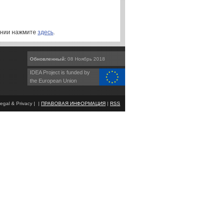
ении нажмите
здесь
.
Обновленный:
08 Ноябрь 2018
IDEA Project is funded by
the European Union
egal & Privacy | |
ПРАВОВАЯ ИНФОРМАЦИЯ
|
RSS