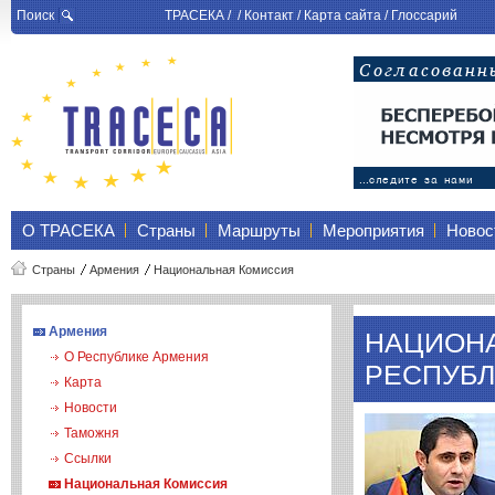
Поиск
ТРАСЕКА
/ /
Контакт
/
Карта сайта
/
Глоссарий
О ТРАСЕКА
Страны
Маршруты
Мероприятия
Новос
Страны
Армения
Национальная Комиссия
Армения
НАЦИОНА
О Республике Армения
РЕСПУБЛ
Карта
Новости
Таможня
Ссылки
Национальная Комиссия