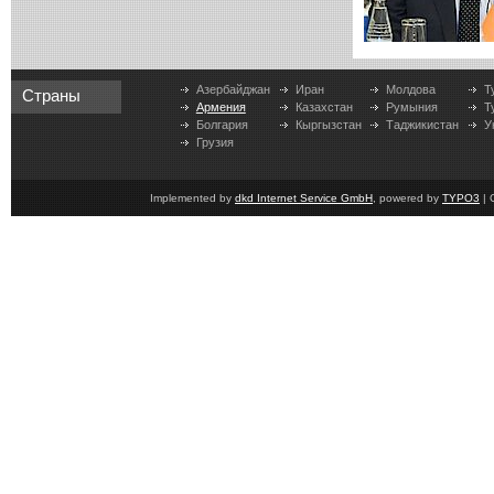
Азербайджан
Иран
Молдова
Т
Страны
Армения
Казахстан
Румыния
Т
Болгария
Кыргызстан
Таджикистан
У
Грузия
Implemented by
dkd Internet Service GmbH
, powered by
TYPO3
| 