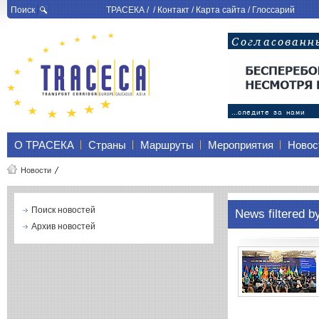
Поиск
ТРАСЕКА
/ /
Контакт
/
Карта сайта
/
Глоссарий
О ТРАСЕКА
Страны
Маршруты
Мероприятия
Новос
Новости
Поиск новостей
News filtered b
Архив новостей