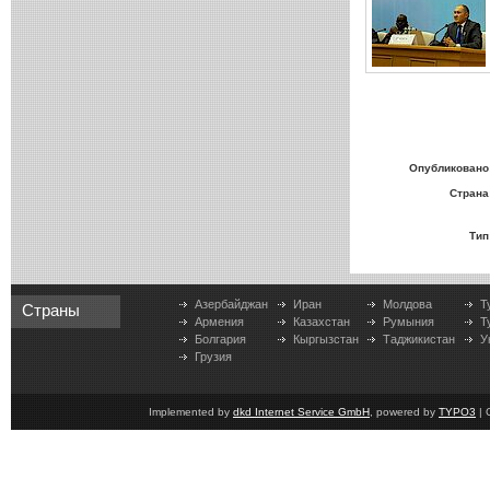
Опубликовано
Страна
Тип
Азербайджан
Иран
Молдова
Т
Страны
Армения
Казахстан
Румыния
Т
Болгария
Кыргызстан
Таджикистан
У
Грузия
Implemented by
dkd Internet Service GmbH
, powered by
TYPO3
| 