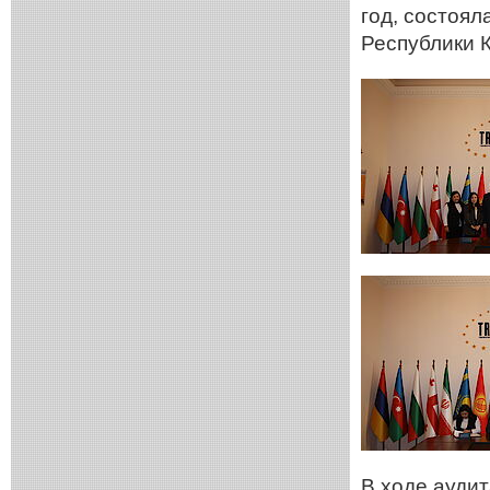
год, состоял
Республики 
В ходе ауди