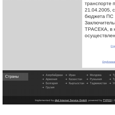
транспорте 
21.04.2005,
бюджета ПС 
Заключитель
ТРАСЕКА, в н
осуществлен
Стр
Опубликов
Азербайджан
Иран
Молдова
Т
Страны
Армения
Казахстан
Румыния
Т
Болгария
Кыргызстан
Таджикистан
У
Грузия
Implemented by
dkd Internet Service GmbH
, powered by
TYPO3
| 