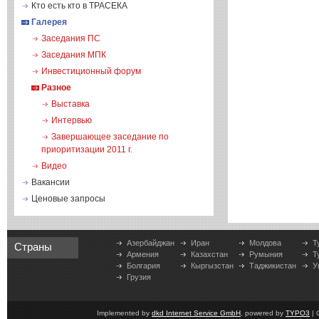
Кто есть кто в ТРАСЕКА
Галерея
Заседания ПС
Заседания МПК
Инвестиционный форум
Разное
Выставка
Интервью
Завершающее заседание по
приоритизации 2011 г.
Видео
Вакансии
Ценовые запросы
Азербайджан
Иран
Молдова
Т
Страны
Армения
Казахстан
Румыния
Т
Болгария
Кыргызстан
Таджикистан
У
Грузия
Implemented by
dkd Internet Service GmbH
, powered by
TYPO3
| 