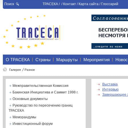
Поиск
ТРАСЕКА
/ /
Контакт
/
Карта сайта
/
Глоссарий
О ТРАСЕКА
Страны
Маршруты
Мероприятия
Новос
Галерея
Разное
Выставка
Межправительственная Комиссия
Интервью
Бакинская Инициатива и Саммит 1998 г.
Завершающее з
Основные документы
Руководство по пересечению границ
ТРАСЕКА
Меморандумы
Инвестиционный форум