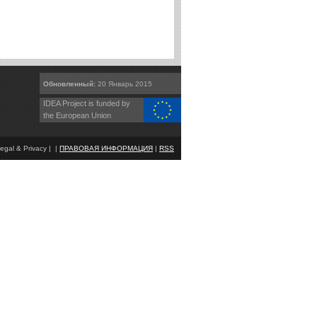
Обновленный:
20 Январь 2015
IDEA Project is funded by
the European Union
egal & Privacy | |
ПРАВОВАЯ ИНФОРМАЦИЯ
|
RSS