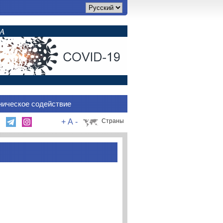
ническое содействие
+
A
-
Страны