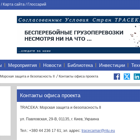
/
Карта сайта
/
Глоссарий
ы
Мероприятия
Новости
Библиотека
Инвестиции
Тех
Морская защита и безопасность II
Контакты офиса проекта
Контакты офиса проекта
TRACEKA: Морская защита и безопасность II
ул. Павловская, 29-В, 01135, г. Киев, Украина
Тел.: +380 44 236 17 61; эл. адрес:
tracecamar@ntu.eu