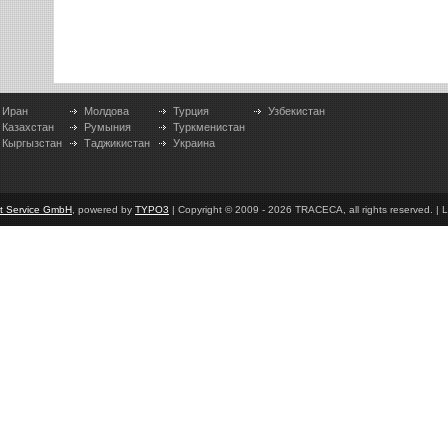
Иран
Молдова
Турция
Узбекистан
Казахстан
Румыния
Туркменистан
Кыргызстан
Таджикистан
Украина
et Service GmbH
, powered by
TYPO3
| Copyright © 2009 - 2026 TRACECA, all rights reserved. | L