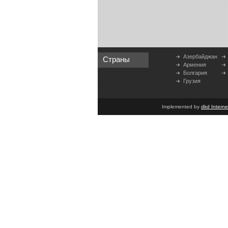
Азербайджан
Страны
Армения
Болгария
Грузия
Implemented by
dkd Intern