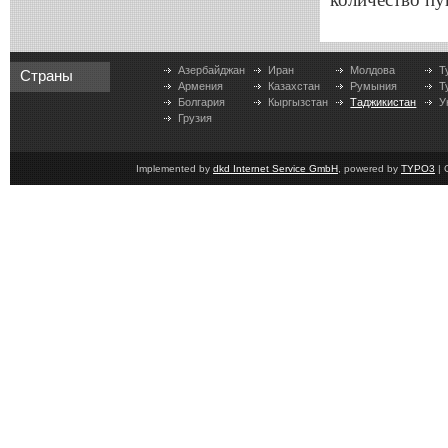
Азербайджан
Иран
Молдова
Т
Страны
Армения
Казахстан
Румыния
Т
Болгария
Кыргызстан
Таджикистан
У
Грузия
Implemented by
dkd Internet Service GmbH
, powered by
TYPO3
| 