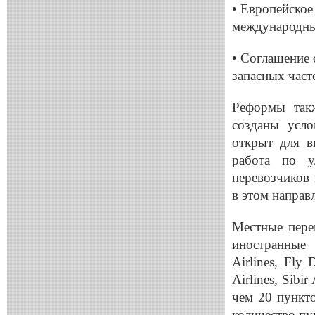
• Европейское
международны
• Соглашение 
запасных част
Реформы такж
созданы усло
открыт для в
работа по 
перевозчиков
в этом направ
Местные пере
иностранные
Airlines
,
Fly
D
Airlines
,
Sibir
чем 20 пункто
количество пу