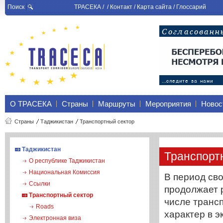
Поиск
ТРАСЕКА
/ /
Контакт
/
Карта сайта
/
Глоссарий
О ТРАСЕКА
Страны
Маршруты
Мероприятия
Новос
Страны
Таджикистан
Транспортный сектор
Таджикистан
Транспорт
О республике Таджикистан
Национальная Комиссия
В период св
Ссылки
продолжает 
Транспортный сектор
числе транс
Roads
характер в 
Электронная виза