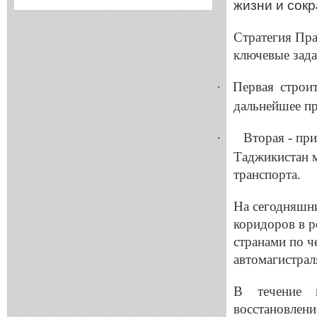
жизни и сок
Стратегия Пра
ключевые зада
·
Первая строит
дальнейшее п
·
Вторая - пр
Таджикистан 
транспорта.
На сегодняшни
коридоров в р
странами по ч
автомагистрал
В течение п
восстановлени