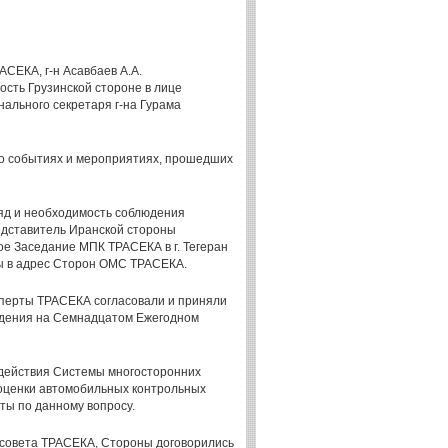
СЕКА, г-н Асавбаев А.А.
ость Грузинской стороне в лице
нального секретаря г-на Гурама
о событиях и мероприятиях, прошедших
яд и необходимость соблюдения
едставитель Иранской стороны
е Заседание МПК ТРАСЕКА в г. Тегеран
ы в адрес Сторон ОМС ТРАСЕКА.
ксперты ТРАСЕКА согласовали и приняли
рждения на Семнадцатом Ежегодном
 действия Системы многосторонних
 оценки автомобильных контрольных
оты по данному вопросу.
совета ТРАСЕКА, Стороны договорились