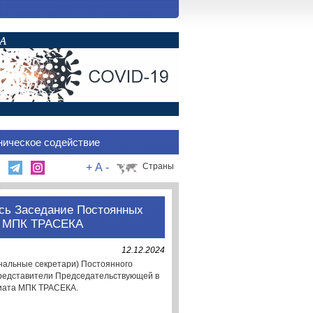
ническое содействие
+
A
-
Страны
лось Заседание Постоянных
ПС МПК ТРАСЕКА
12.12.2024
нальные секретари) Постоянного
представители Председательствующей в
риата МПК ТРАСЕКА.