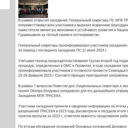
В рамках открытия заседания, Генеральный секретарь ПС МПК ТРА
поприветствовал всех участников и выразил искреннюю благодарн
заместителя министра экономики и устойчивого развития и Нацио
Гурамишвили за тёплый прием и гостеприимство.
Генеральный секретарь проинформировал участников заседания 
за период с последнего заседания ПС 11 июня 2024 г.
Учитывая период председательствования Грузии второй год подр
процедур, определенных в ОМС и Правилах, в ходе заседания пр
проинформировала участников о готовности провести Семнадцато
25-26 февраля 2025 г. Соответствующие приглашения направлен
В рамках 7 вопросов Повестки дня, Национальные секретари и э
проект Обзора бондовых складов/зон для его дальнейшего утве
Заседании МПК ТРАСЕКА.
Участники заседания приняли к сведению информацию об итогах
разрешений ТРАСЕКА в 2023 году, рассмотрели и обсудили итоги
пунктов пропуска за 2023 г., отметили важность продолжения раб
По итогам обсуждения положений Основных положений Делового 