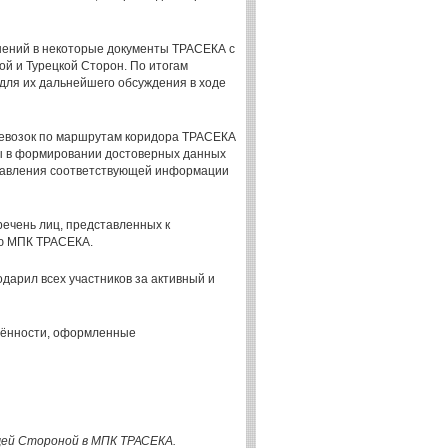
нений в некоторые документы ТРАСЕКА с
й и Турецкой Сторон. По итогам
для их дальнейшего обсуждения в ходе
еревозок по маршрутам коридора ТРАСЕКА
ты в формировании достоверных данных
ставления соответствующей информации
речень лиц, представленных к
лю МПК ТРАСЕКА.
одарил всех участников за активный и
орённости, оформленные
ющей Стороной в МПК ТРАСЕКА.