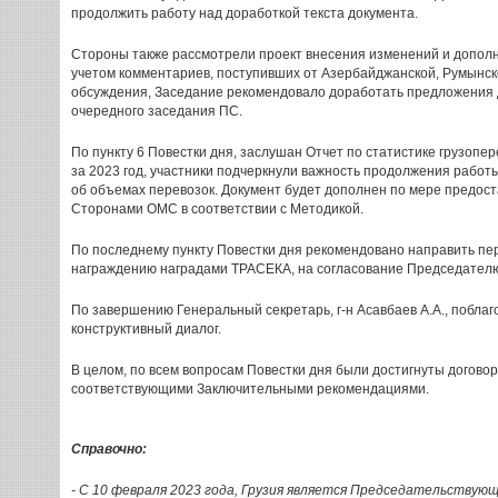
продолжить работу над доработкой текста документа.
Стороны также рассмотрели проект внесения изменений и допол
учетом комментариев, поступивших от Азербайджанской, Румынско
обсуждения, Заседание рекомендовало доработать предложения 
очередного заседания ПС.
По пункту 6 Повестки дня, заслушан Отчет по статистике грузоп
за 2023 год, участники подчеркнули важность продолжения рабо
об объемах перевозок. Документ будет дополнен по мере предо
Сторонами ОМС в соответствии с Методикой.
По последнему пункту Повестки дня рекомендовано направить пе
награждению наградами ТРАСЕКА, на согласование Председате
По завершению Генеральный секретарь, г-н Асавбаев А.А., поблаг
конструктивный диалог.
В целом, по всем вопросам Повестки дня были достигнуты догов
соответствующими Заключительными рекомендациями.
Справочно:
- С 10 февраля 2023 года, Грузия является Председательству