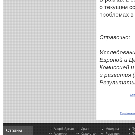
о текущем со
проблемах в
Справочно:
Исследован
Европой и Ц
Комиссией и
и развития (
Результаты 
Стр
Опубликов
Азербайджан
Иран
Молдова
Т
Страны
Армения
Казахстан
Румыния
Т