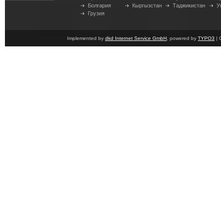
Болгария
Кыргызстан
Таджикистан
У
Грузия
Implemented by
dkd Internet Service GmbH
, powered by
TYPO3
| 