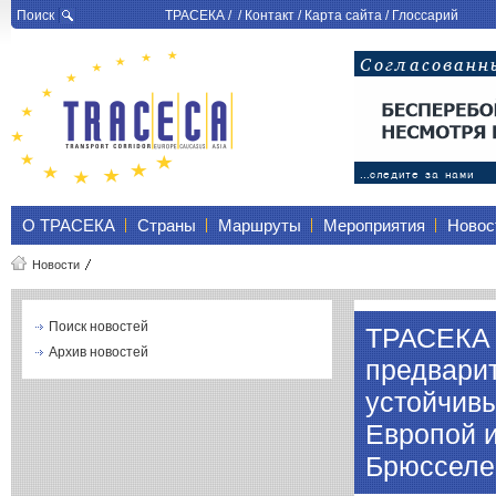
Поиск
ТРАСЕКА
/ /
Контакт
/
Карта сайта
/
Глоссарий
О ТРАСЕКА
Страны
Маршруты
Мероприятия
Новос
Новости
Поиск новостей
ТРАСЕКА 
Архив новостей
предвари
устойчив
Европой 
Брюсселе 