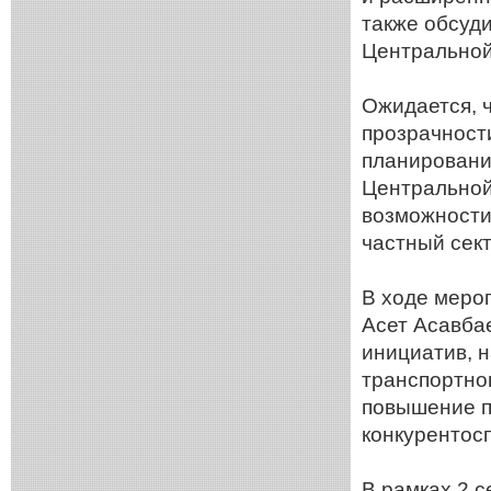
также обсуд
Центральной
Ожидается, 
прозрачности
планировани
Центральной
возможности
частный сект
В ходе меро
Асет Асавба
инициатив, 
транспортног
повышение п
конкурентос
В рамках 2 