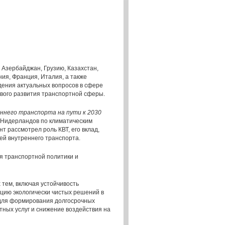
 Азербайджан, Грузию, Казахстан,
ния, Франция, Италия, а также
дения актуальных вопросов в сфере
ивого развития транспортной сферы.
еннего транспорта на пути к 2030
м Нидерландов по климатическим
т рассмотрел роль КВТ, его вклад,
ей внутреннего транспорта.
я транспортной политики и
 тем, включая устойчивость
цию экологически чистых решений в
 для формирования долгосрочных
ных услуг и снижение воздействия на