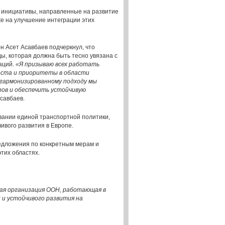
 инициативы, направленные на развитие
же на улучшение интеграции этих
н Асет Асавбаев подчеркнул, что
ы, которая должна быть тесно увязана с
аций.
«Я призываю всех работать
еста и приоритеты в области
 гармонизированному подходу мы
ов и обеспечить устойчивую
Асавбаев.
вании единой транспортной политики,
ивого развития в Европе.
едложения по конкретным мерам и
тих областях.
ная организация ООН, работающая в
и устойчивого развития на