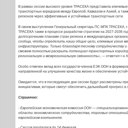
В рамках сессии высокого уровня ТРАСЕКА представила ключевые
транспортных коридоров между Европой, Кавказом и Азией, а так
регионов через эффективные и устойчивые транспортные сети.
В своем выступлении Генеральный секретарь ПС МПК ТРАСЕКА, г-
ТРАСЕКА также в процессе разработки стратегии на 2027-2036 год
долгосрочными планами стран региона и международных организ
сообща, чтобы определить наши общие цели, ключевые узкие м
инфраструктуры. Только благодаря тесному сотрудничеству и
сможем полностью раскрыть потенциал транспортных коридор
региональную и межрегиональную связанность»
, — отметил г-н 
Особо отмечен вклад всех государств-членов ЕЭК ООН в формиро
направленной на улучшение качества жизни и обеспечение устойч
Ожидается, что в последующие дни сессии будут рассмотрены пр
инициативам, которые смогут обеспечить дальнейший прогресс в э
Справочно:
- Европейская экономическая комиссия ООН — специализирован
области экономического сотрудничества, торговых отношений 
европейском континенте.
- Сессия продлится до 14 февраля.