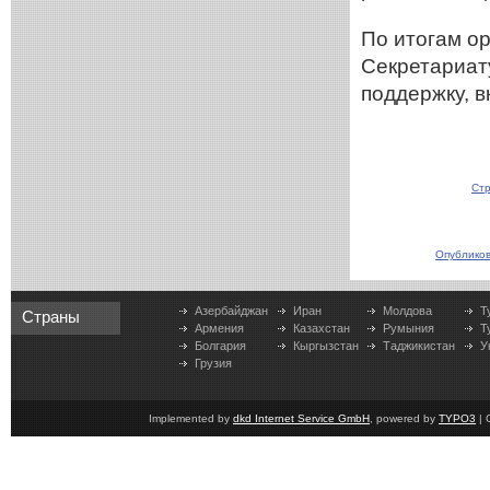
По итогам о
Секретариат
поддержку, в
Стр
Опубликов
Азербайджан
Иран
Молдова
Т
Страны
Армения
Казахстан
Румыния
Т
Болгария
Кыргызстан
Таджикистан
У
Грузия
Implemented by
dkd Internet Service GmbH
, powered by
TYPO3
| 