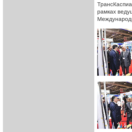
ТрансКаспиан
рамках веду
Международн