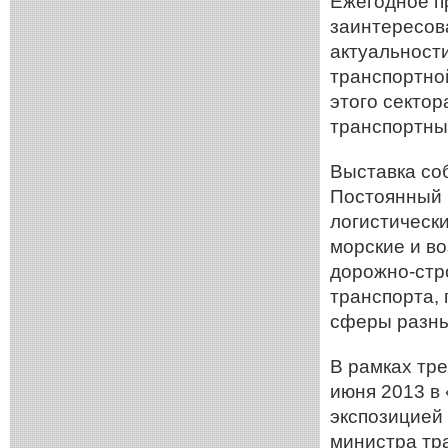
Ежегодное п
заинтересов
актуальност
транспортно
этого сектор
транспортны
Выставка со
Постоянный 
логистическ
морские и в
дорожно-стр
транспорта,
сферы разны
В рамках тр
июня 2013 в 
экспозицией
министра тр