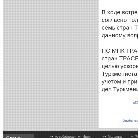
В ходе встре
согласно по
семь стран 
данному воп
ПС МПК ТРАС
стран ТРАСЕ
целью ускор
Туркмениста
учетом и пр
дел Туркмен
Стр
Опубликов
Азербайджан
Иран
Молдова
Т