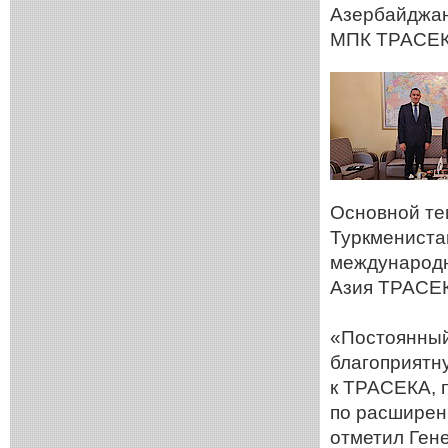
Азербайджан
МПК ТРАСЕК
Основной те
Туркмениста
международн
Азия ТРАСЕК
«Постоянный
благоприятн
к ТРАСЕКА, п
по расширен
отметил Ген