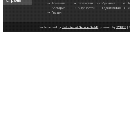
Страны
Армения
Казахстан
Румыния
Т
Болгария
Кыргызстан
Таджикистан
У
Грузия
Implemented by
dkd Internet Service GmbH
, powered by
TYPO3
| 