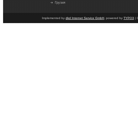
Грузия
Implemented by
dkd Internet Service GmbH
, powered by
TYPO3
| 