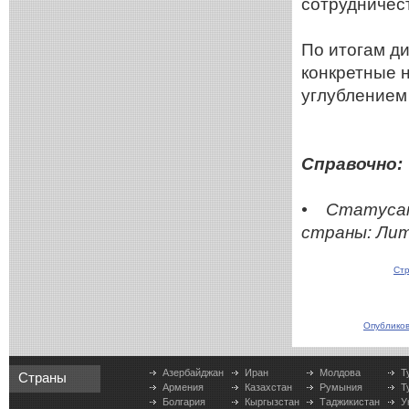
сотрудничес
По итогам д
конкретные 
углублением
Справочно:
• Статусам
страны: Литв
Стр
Опубликов
Азербайджан
Иран
Молдова
Т
Страны
Армения
Казахстан
Румыния
Т
Болгария
Кыргызстан
Таджикистан
У