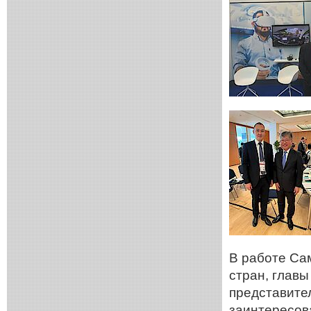
В работе Са
стран, глав
представите
заинтересов