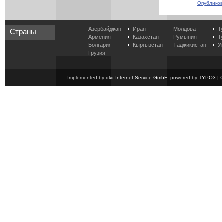
Опубликов
Азербайджан
Иран
Молдова
Т
Страны
Армения
Казахстан
Румыния
Т
Болгария
Кыргызстан
Таджикистан
У
Грузия
Implemented by
dkd Internet Service GmbH
, powered by
TYPO3
| 