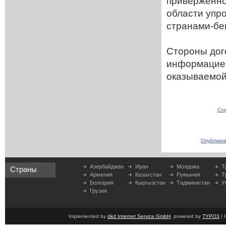
приверженно
области упр
странами-б
Стороны дог
информацией
оказываемой
Стр
Опубликов
Азербайджан
Иран
Молдова
Т
Страны
Армения
Казахстан
Румыния
Т
Болгария
Кыргызстан
Таджикистан
У
Грузия
Implemented by
dkd Internet Service GmbH
, powered by
TYPO3
| 