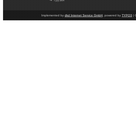
Грузия
Implemented by
dkd Internet Service GmbH
, powered by
TYPO3
| 