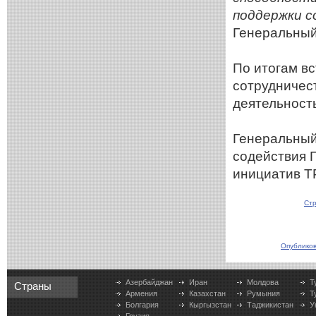
поддержки с
Генеральный
По итогам вс
сотрудничес
деятельност
Генеральный
содействия 
инициатив Т
Стр
Опубликов
Азербайджан
Иран
Молдова
Т
Страны
Армения
Казахстан
Румыния
Т
Болгария
Кыргызстан
Таджикистан
У