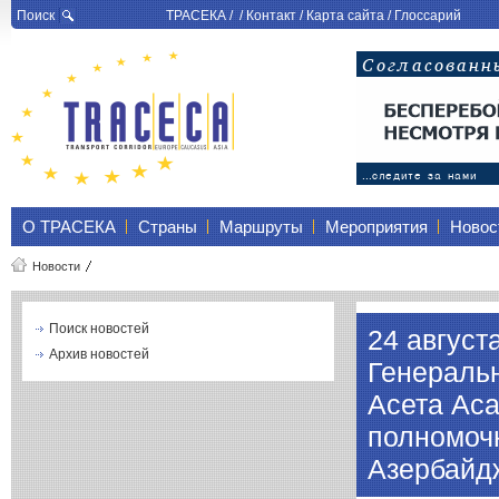
Поиск
ТРАСЕКА
/ /
Контакт
/
Карта сайта
/
Глоссарий
О ТРАСЕКА
Страны
Маршруты
Мероприятия
Новос
Новости
Поиск новостей
24 август
Архив новостей
Генераль
Асета Аса
полномоч
Азербайд