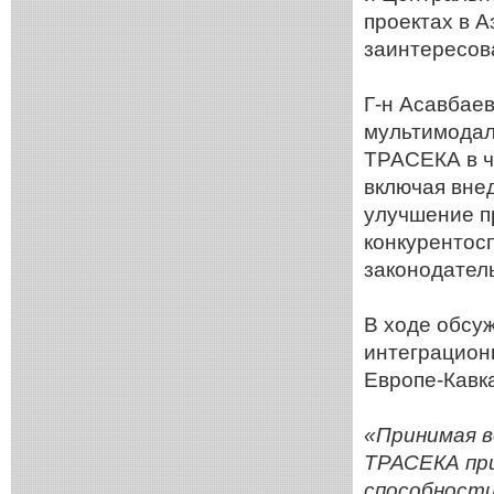
проектах в 
заинтересов
Г-н Асавбае
мультимодал
ТРАСЕКА в ч
включая вне
улучшение п
конкурентос
законодатель
В ходе обсу
интеграцион
Европе-Кавк
«Принимая в
ТРАСЕКА при
способности