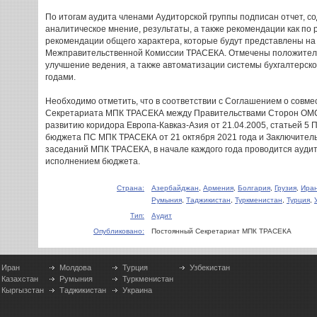
По итогам аудита членами Аудиторской группы подписан отчет, с
аналитическое мнение, результаты, а также рекомендации как по 
рекомендации общего характера, которые будут представлены на
Межправительственной Комиссии ТРАСЕКА. Отмечены положител
улучшение ведения, а также автоматизации системы бухгалтерско
годами.
Необходимо отметить, что в соответствии с Соглашением о совм
Секретариата МПК ТРАСЕКА между Правительствами Сторон ОМС
развитию коридора Европа-Кавказ-Азия от 21.04.2005, статьей 5
бюджета ПС МПК ТРАСЕКА от 21 октября 2021 года и Заключите
заседаний МПК ТРАСЕКА, в начале каждого года проводится ауди
исполнением бюджета.
Страна:
Азербайджан
,
Армения
,
Болгария
,
Грузия
,
Ира
Румыния
,
Таджикистан
,
Туркменистан
,
Турция
,
Тип:
Аудит
Опубликовано:
Постоянный Секретариат МПК ТРАСЕКА
Иран
Молдова
Турция
Узбекистан
Казахстан
Румыния
Туркменистан
Кыргызстан
Таджикистан
Украина