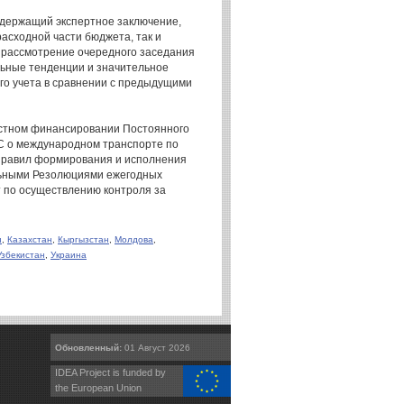
одержащий экспертное заключение,
расходной части бюджета, так и
 рассмотрение очередного заседания
ьные тенденции и значительное
го учета в сравнении с предыдущими
естном финансировании Постоянного
 о международном транспорте по
 Правил формирования и исполнения
льными Резолюциями ежегодных
т по осуществлению контроля за
н
,
Казахстан
,
Кыргызстан
,
Молдова
,
Узбекистан
,
Украина
Обновленный:
01 Август 2026
IDEA Project is funded by
the European Union