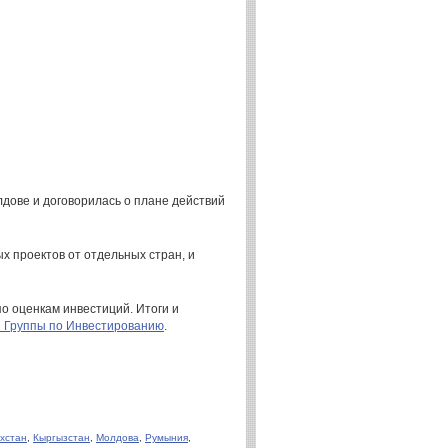
дове и договорилась о плане действий
 проектов от отдельных стран, и
о оценкам инвестиций. Итоги и
 Группы по Инвестированию
.
хстан
,
Кыргызстан
,
Молдова
,
Румыния
,