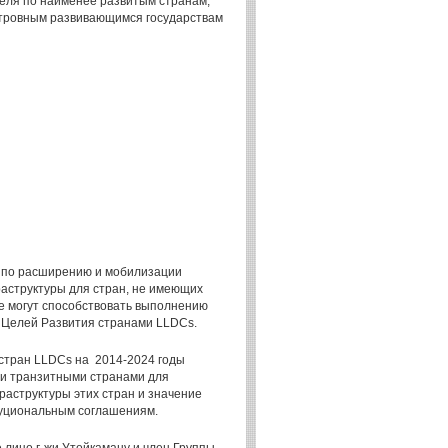
еля по наименее развитым странам,
стровным развивающимся государствам
 по расширению и мобилизации
аструктуры для стран, не имеющих
е могут способствовать выполнению
 Целей Развития странами LLDCs.
 стран LLDCs на 2014-2024 годы
 и транзитными странами для
раструктуры этих стран и значение
туциональным соглашениям.