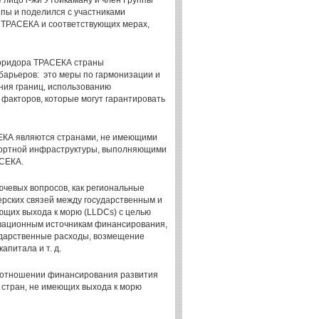
 лицо г-жи Утойкаману и член Группы
ппы и поделился с участниками
 ТРАСЕКА и соответствующих мерах,
 коридора ТРАСЕКА страны
барьеров: это меры по гармонизации и
ия границ, использованию
факторов, которые могут гарантировать
АСЕКА являются странами, не имеющими
портной инфраструктуры, выполняющими
АСЕКА.
ючевых вопросов, как региональные
ерских связей между государственным и
ющих выхода к морю (LLDCs) с целью
овационным источникам финансирования,
ударственные расходы, возмещение
апитала и т. д.
в отношении финансирования развития
 стран, не имеющих выхода к морю