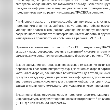
Г-н Чиопрага, Генеральный секретарь ТРАСЕКА, как приглашенное
экспертов Заседания активно включился в работу Экспертной Гру
Заседания информацией о текущей деятельности стран-участниц
предпринимаемых по развитию коридора ТРАСЕКА в регионе.
Г-н Чиопрага указал, что в целях содействия привлекательности
предпринимают активные действия по устранению нефизических 
упрощению правовых стандартов, упрощению процедур пересечен
современного транспорта т информационных технологий и других 
непрерывные транспортные сообщения в регионе ТРАСЕКА.
Принимая во внимание тот факт, что 7 из 13 стран-участниц ТР
выхода к морю, совершенствование транзитной системы и транс
самую важную роль, является решающим фактором в регионе ТР
В ходе заседания состоялось интерактивное обсуждение таких кл
перспективы развития инфраструктуры, частного сектора и партн
частным секторами, расширение возможностей для стран, не име
доступа к международным и региональным фондам и другим инн
внутреннее финансирование для развитие инфраструктуры - гос
затрат и управление коммунальными услугами, внутренние рынки к
В частности, были отмечены меры и предложены рекомендации 
инфраструктуры и удовлетворения особых потребностей на благо
(LLDCs) в новых глобальных рамках.