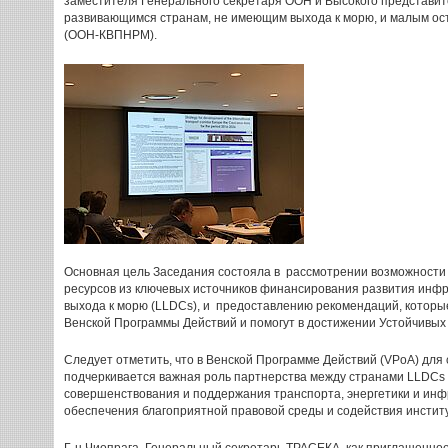
заместителя Генерального секретаря ООН и Высокого представит
развивающимся странам, не имеющим выхода к морю, и малым о
(ООН-КВПНРМ).
Основная цель Заседания состояла в рассмотрении возможности
ресурсов из ключевых источников финансирования развития инфр
выхода к морю (LLDCs), и предоставлению рекомендаций, которы
Венской Программы Действий и помогут в достижении Устойчивых
Следует отметить, что в Венской Программе Действий (VPoA) для
подчеркивается важная роль партнерства между странами LLDCs
совершенствования и поддержания транспорта, энергетики и инф
обеспечения благоприятной правовой среды и содействия инсти