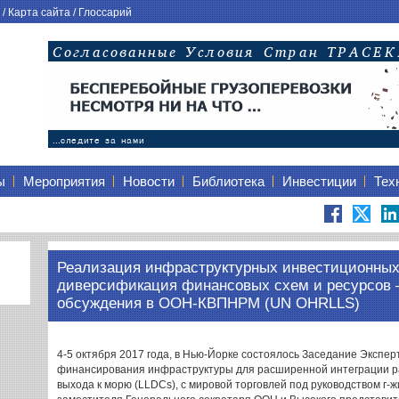
/
Карта сайта
/
Глоссарий
ы
Мероприятия
Новости
Библиотека
Инвестиции
Тех
Реализация инфраструктурных инвестиционных
диверсификация финансовых схем и ресурсов 
обсуждения в ООН-КВПНРМ (UN OHRLLS)
4-5 октября 2017 года, в Нью-Йорке состоялось Заседание Экспе
финансирования инфраструктуры для расширенной интеграции р
выхода к морю (LLDCs), с мировой торговлей под руководством г-