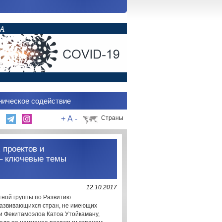
ническое содействие
+
A
-
Страны
 проектов и
– ключевые темы
12.10.2017
ртной группы по Развитию
азвивающихся стран, не имеющих
жи Фекитамоэлоа Катоа Утойкаману,