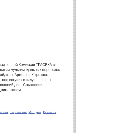
льственной Комиссии ТРАСЕКА в г.
витии мультимодальных перевозок
айджан, Армения, Кыргызстан,
 оно вступит в силу после его
дняшний день Соглашение
джикистаном.
хстан
,
Кыргызстан
,
Молдова
,
Румыния
,