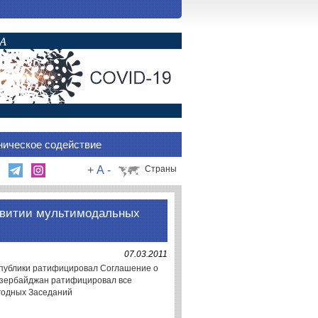
ническое содействие
+
A
-
Страны
звитии мультимодальных
07.03.2011
спублики ратифицировал Соглашение о
Азербайджан ратифицировал все
годных Заседаний