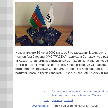
Напомним, что 16 июня 2009 г. в ходе 7-го заседания Межправите
Чолпон-Ата Стороны ОМС ТРАСЕКА подписали Соглашение о раз
ТРАСЕКА. Странами, подписавшими Соглашение, являются Азерб
Таджикистан и Грузия. В соответствии с положениями Соглашения,
ратификации четырьмя Сторонами данного Соглашения. На сего
ратифицировано тремя странами – Азербайджаном, Грузией и Та
Страна:
Азербайджан
,
Армения
,
Болгария
,
Грузия
,
Каза
Таджикистан
,
Турция
,
Узбекистан
,
Украина
Тип:
мультимодальный
Опубликовано:
Постоянный Секретариат МПК ТРАСЕКА