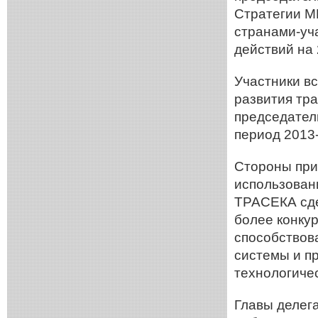
Стратегии М
странами-уч
действий на 
Участники в
развития тр
председател
период 2013
Стороны при
использован
ТРАСЕКА сде
более конку
способствов
системы и п
технологичес
Главы делег