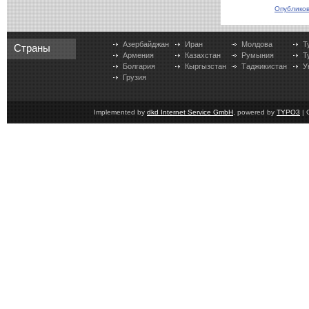
Опубликов
Азербайджан
Иран
Молдова
Т
Страны
Армения
Казахстан
Румыния
Т
Болгария
Кыргызстан
Таджикистан
У
Грузия
Implemented by
dkd Internet Service GmbH
, powered by
TYPO3
| 