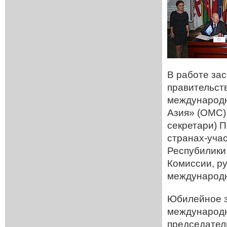
В работе за
правительст
международн
Азия» (ОМС)
секретари) 
странах-уча
Респубилики
Комиссии, р
международн
Юбилейное з
международн
председател