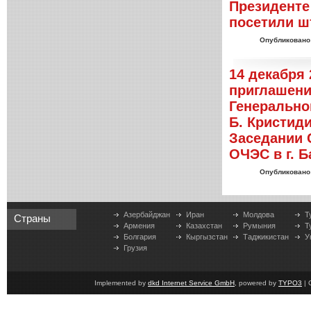
Президенте
посетили ш
Опубликовано
14 декабря 
приглашени
Генерально
Б. Кристид
Заседании 
ОЧЭС в г. Б
Опубликовано
Азербайджан
Иран
Молдова
Т
Страны
Армения
Казахстан
Румыния
Т
Болгария
Кыргызстан
Таджикистан
У
Грузия
Implemented by
dkd Internet Service GmbH
, powered by
TYPO3
| 