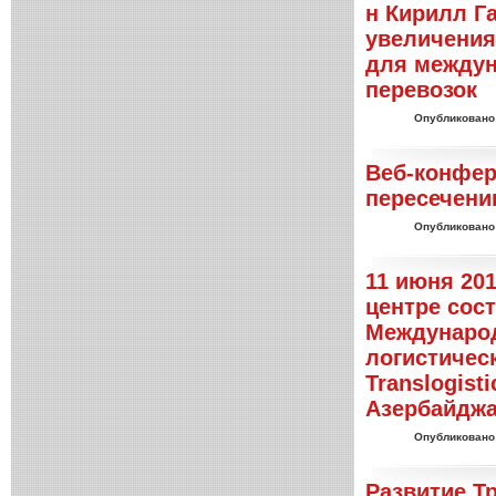
н Кирилл Г
увеличения
для между
перевозок
Опубликовано
Веб-конфер
пересечению
Опубликовано
11 июня 20
центре сос
Международ
логистическ
Translogistic
Азербайджа
Опубликовано
Развитие Тр