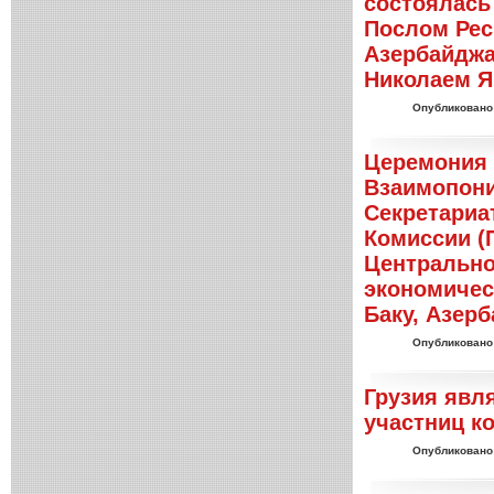
состоялась
Послом Рес
Азербайджа
Николаем 
Опубликовано
Церемония 
Взаимопон
Секретариа
Комиссии (
Центрально
экономическ
Баку, Азер
Опубликовано
Грузия явл
участниц к
Опубликовано