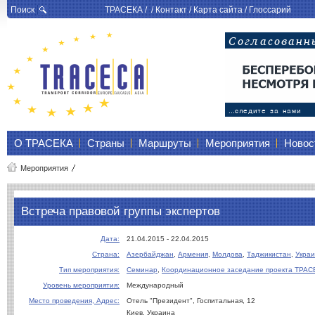
Поиск
ТРАСЕКА
/ /
Контакт
/
Карта сайта
/
Глоссарий
О ТРАСЕКА
Страны
Маршруты
Мероприятия
Новос
Мероприятия
Встреча правовой группы экспертов
Дата:
21.04.2015 - 22.04.2015
Страна:
Азербайджан
,
Армения
,
Молдова
,
Таджикистан
,
Укра
Тип мероприятия:
Семинар
,
Координационное заседание проекта ТРАС
Уровень мероприятия:
Международный
Место проведения, Адрес:
Отель "Президент", Госпитальная, 12
Киев, Украина