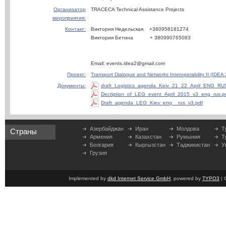
Организатор
TRACECA Technical Assistance Projects
мероприятия:
Контакт:
Виктория Недельская +380958181274
Виктория Бетина + 380990765083
Email: events.idea2@gmail.com
Проект:
Transport Dialogue and Networks Interoperability II (IDEA 
Документы:
draft_Logistics_agenda_Keiv_21_22_April_ENG_RU
Decription_of_LEG_event_April_2015_v3_eng_rus.p
Draft_agenda_LEG_Kiev_eng__rus_v3.pdf
Азербайджан
Иран
Молдова
Т
Страны
Армения
Казахстан
Румыния
Т
Болгария
Кыргызстан
Таджикистан
У
Грузия
Implemented by
dkd Internet Service GmbH
, powered by
TYPO3
| 