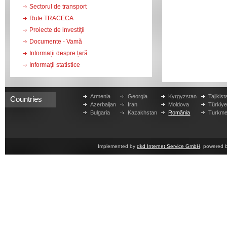
Sectorul de transport
Rute TRACECA
Proiecte de investiţii
Documente - Vamă
Informații despre țară
Informații statistice
Armenia
Georgia
Kyrgyzstan
Tajikist
Countries
Azerbaijan
Iran
Moldova
Türkiy
Bulgaria
Kazakhstan
România
Turkme
Implemented by
dkd Internet Service GmbH
, powered 