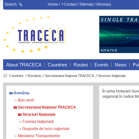
Search
Home
/ /
Contact
/
Sitemap
/
Glossary
About TRACECA
Countries
Routes
Events
News
Pub
Countries
România
Secretariatul Naţional TRACECA
Structuri Naţionale
În urma Hotararii Guve
România
organizat în cadrul Mi
Bun venit
Secretariatul Naţional TRACECA
Structuri Naţionale
Comisia Naţională
Grupurile de lucru naţionale
Ministerul Transporturilor