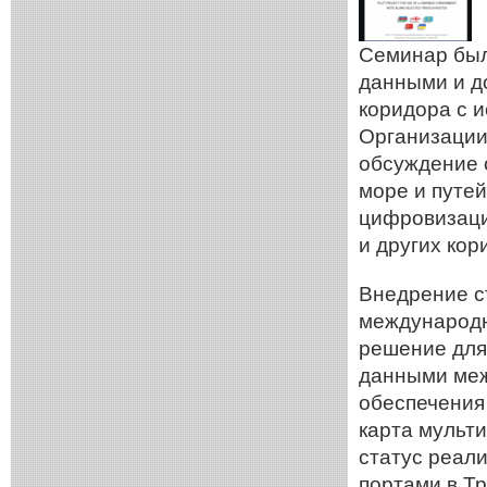
Семинар был
данными и д
коридора с 
Организации
обсуждение 
море и путе
цифровизаци
и других ко
Внедрение 
международн
решение для
данными меж
обеспечения
карта мульт
статус реал
портами в Т