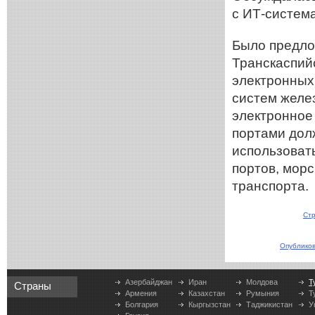
с ИТ-систем
Было предло
Транскаспий
электронных
систем желез
электронное
портами дол
использоват
портов, мор
транспорта.
Стр
Опубликов
Азербайджан
Иран
Молдова
Т
Страны
Армения
Казахстан
Румыния
Т
Болгария
Кыргызстан
Таджикистан
У