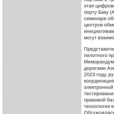
этап цифрово
порту Баку (
семинаре об
центров обме
инициативам
могут взаим
Представите
пилотного п
Меморандум 
дорогами Азе
2023 году, 
координация
электронной
тестировани
правовой ба
технология в
Обсуждалась