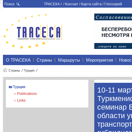
Поиск
ТРАСЕКА
/ /
Контакт
/
Карта сайта
/
Глоссарий
О ТРАСЕКА
Страны
Маршруты
Мероприятия
Новос
Страны
Турция
Турция
10-11 мар
Publications
Туркмени
Links
семинар 
области у
транспорт