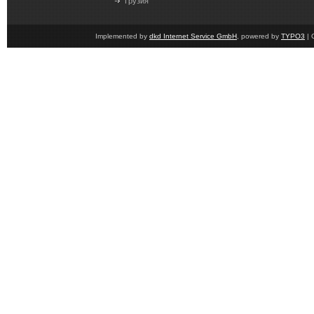
Грузия
Implemented by
dkd Internet Service GmbH
, powered by
TYPO3
| 