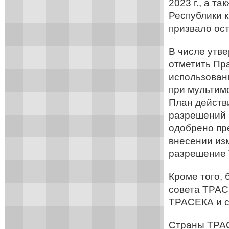
2023 г., а т
Республики 
призвало ос
В числе утв
отметить Пр
использован
при мультим
План действ
разрешений 
одобрено пр
внесении из
разрешение 
Кроме того,
совета ТРАС
ТРАСЕКА и с
Страны ТРАС