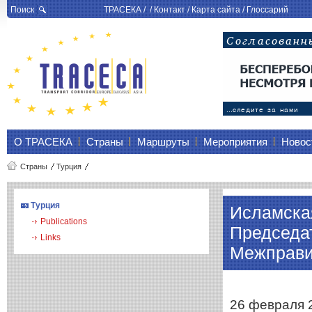
Поиск
ТРАСЕКА
/ /
Контакт
/
Карта сайта
/
Глоссарий
О ТРАСЕКА
Страны
Маршруты
Мероприятия
Новос
Страны
Турция
Турция
Исламска
Publications
Председа
Links
Межправи
26 февраля 2