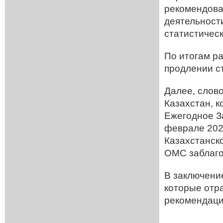
рекомендова
деятельност
статистичес
По итогам р
продлении с
Далее, слов
Казахстан, 
Ежегодное З
феврале 202
Казахстанск
ОМС заблаго
В заключени
которые отр
рекомендаци