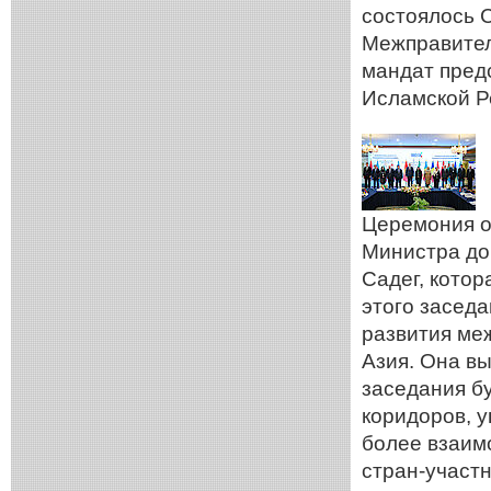
состоялось 
Межправител
мандат пред
Исламской Р
Церемония о
Министра дор
Садег, котор
этого засед
развития ме
Азия. Она вы
заседания б
коридоров, 
более взаим
стран-участн