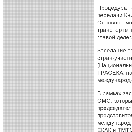
Процедура п
передачи Кн
Основное мн
транспорте 
главой деле
Заседание с
стран-участ
(Национальн
ТРАСЕКА, на
международн
В рамках за
ОМС, которы
председател
представите
международн
ЕКАК и ТМТ