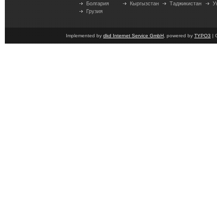
Болгария
Кыргызстан
Таджикистан
У
Грузия
Implemented by
dkd Internet Service GmbH
, powered by
TYPO3
| 