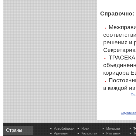
Справочно:
Межправи
соответств
решения и 
Секретариа
ТРАСЕКА 
объединенн
коридора Е
Постоянн
в каждой и
Стр
Опубликов
Азербайджан
Иран
Молдова
Т
Страны
Армения
Казахстан
Румыния
Т