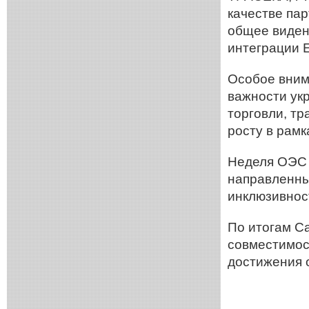
качестве па
общее виден
интеграции 
Особое вним
важности ук
торговли, тр
росту в рамк
Неделя ОЭС 
направленны
инклюзивнос
По итогам С
совместимос
достижения 