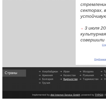
стремление
секторах, 
устойчивую
3 июля 2
культурная
совершили 
Стр
Опубликов
Азербайджан
Иран
Молдова
Т
Страны
Армения
Казахстан
Румыния
Т
Болгария
Кыргызстан
Таджикистан
У
Грузия
Implemented by
dkd Internet Service GmbH
, powered by
TYPO3
| 