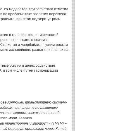
е, со-модератор Круглого стола отметил
ти по проблематике развития перевозок
ранзита, при этом подчеркнув роль
твия в транспортно-логистической
регионе, по возможностям и
 Казахстан и Азербайджан, узким местам
мике дальнейшего развития и планах на
тные усилия в целях содействия
, в том числе путем гармонизации
 объединяющей транспортную систему
ародном транспорте по развитию
азвитие экономических отношений,
ого моря, Кавказа.
ный транспортный маршрут» (ТМТМ) –
анный маршрут пролегает через Китай,