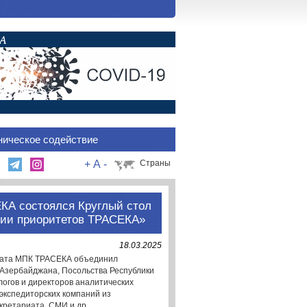
ническое содействие
+
A
-
Страны
ЕКА состоялся Круглый стол
ции приоритетов ТРАСЕКА»
18.03.2025
риата МПК ТРАСЕКА объединил
 Азербайджана, Посольства Республики
логов и директоров аналитических
экспедиторских компаний из
кретариата, СМИ и др.