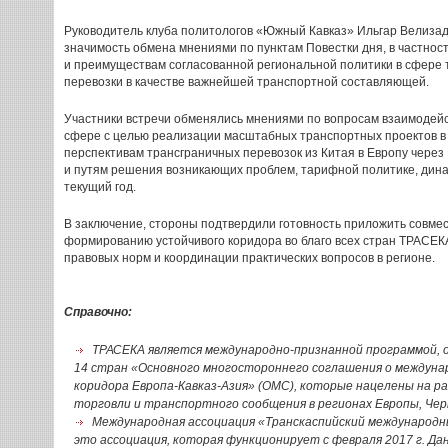
Руководитель клуба политологов «Южный Кавказ» Ильгар Велизад
значимость обмена мнениями по пунктам Повестки дня, в частнос
и преимуществам согласованной региональной политики в сфере т
перевозки в качестве важнейшей транспортной составляющей.
Участники встречи обменялись мнениями по вопросам взаимодейс
сфере с целью реализации масштабных транспортных проектов в 
перспективам трансграничных перевозок из Китая в Европу через
и путям решения возникающих проблем, тарифной политике, дина
текущий год.
В заключение, стороны подтвердили готовность приложить совмес
формированию устойчивого коридора во благо всех стран ТРАСЕКА
правовых норм и координации практических вопросов в регионе.
Справочно:
ТРАСЕКА является международно-признанной программой,
14 стран «Основного многостороннего соглашения о междун
коридора Европа-Кавказ-Азия» (ОМС), которые нацелены на р
торговли и транспортного сообщения в регионах Европы, Черн
Международная ассоциация «Транскаспийский международ
это ассоциация, которая функционирует с февраля 2017 г. Д