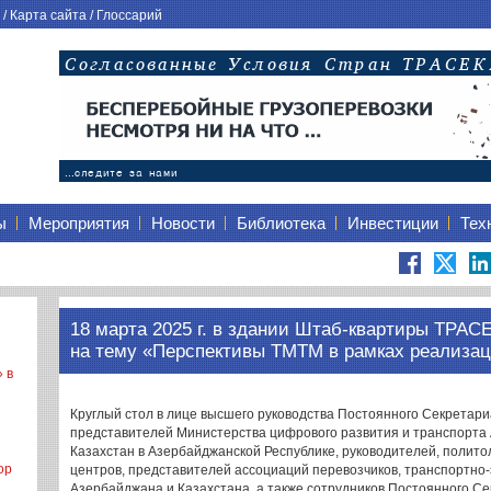
/
Карта сайта
/
Глоссарий
ы
Мероприятия
Новости
Библиотека
Инвестиции
Тех
18 марта 2025 г. в здании Штаб-квартиры ТРАС
на тему «Перспективы ТМТМ в рамках реализа
 в
Круглый стол в лице высшего руководства Постоянного Секрета
представителей Министерства цифрового развития и транспорта
Казахстан в Азербайджанской Республике, руководителей, полито
ор
центров, представителей ассоциаций перевозчиков, транспортно-
Азербайджана и Казахстана, а также сотрудников Постоянного Се