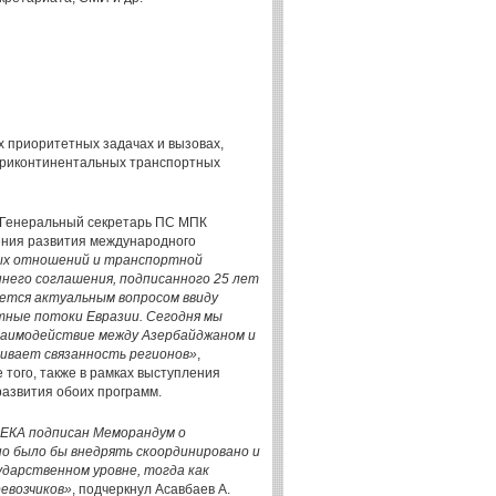
х приоритетных задачах и вызовах,
триконтинентальных транспортных
я Генеральный секретарь ПС МПК
ения развития международного
ых отношений и транспортной
него соглашения, подписанного 25 лет
ается актуальным вопросом ввиду
ные потоки Евразии. Сегодня мы
заимодействие между Азербайджаном и
чивает связанность регионов»
,
 того, также в рамках выступления
развития обоих программ.
СЕКА подписан Меморандум о
о было бы внедрять скоординировано и
дарственном уровне, тогда как
ревозчиков»
, подчеркнул Асавбаев А.