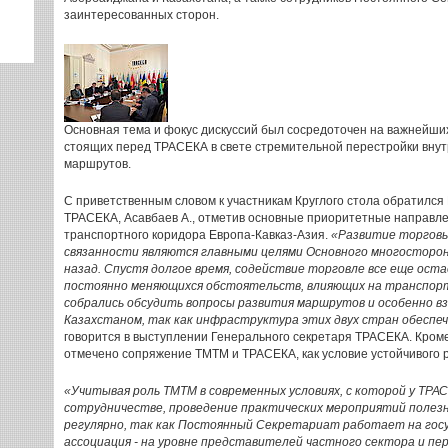
заинтересованных сторон.
Основная тема и фокус дискуссий был сосредоточен на важнейши
стоящих перед ТРАСЕКА в свете стремительной перестройки вну
маршрутов.
С приветственным словом к участникам Круглого стола обратилс
ТРАСЕКА, Асавбаев А., отметив основные приоритетные направл
транспортного коридора Европа-Кавказ-Азия.
«Развитие торгов
связанности являются главными целями Основного многосторон
назад. Спустя долгое время, содействие торговле все еще ост
постоянно меняющихся обстоятельств, влияющих на транспорт
собрались обсудить вопросы развития маршрутов и особенно в
Казахстаном, так как инфраструктура этих двух стран обеспе
говорится в выступлении Генерального секретаря ТРАСЕКА. Кроме
отмечено сопряжение ТМТМ и ТРАСЕКА, как условие устойчивого 
«Учитывая роль ТМТМ в современных условиях, с которой у ТРА
сотрудничестве, проведение практических мероприятий полезн
регулярно, так как Постоянный Секретариат работает на госу
ассоциация - на уровне представителей частного сектора и пе