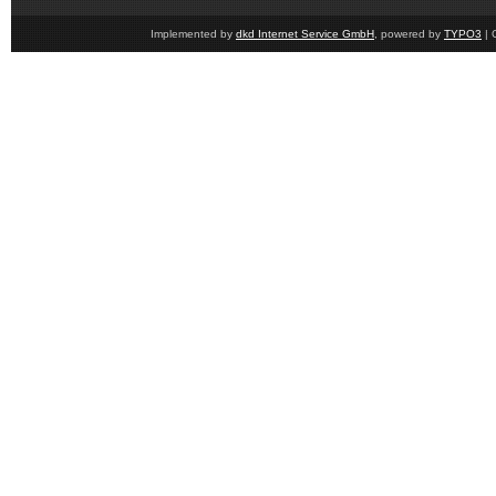
Implemented by
dkd Internet Service GmbH
, powered by
TYPO3
| 