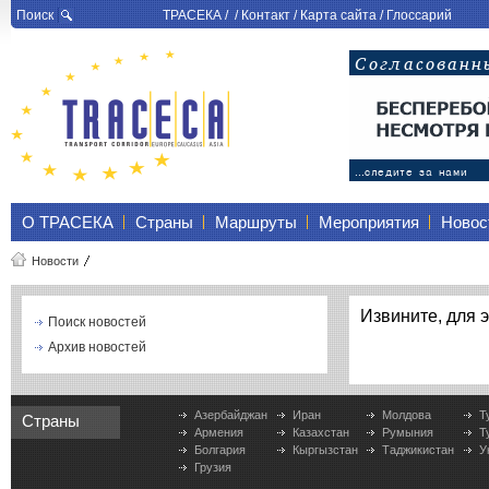
Поиск
ТРАСЕКА
/ /
Контакт
/
Карта сайта
/
Глоссарий
О ТРАСЕКА
Страны
Маршруты
Мероприятия
Новос
Новости
Извините, для э
Поиск новостей
Архив новостей
Азербайджан
Иран
Молдова
Т
Страны
Армения
Казахстан
Румыния
Т
Болгария
Кыргызстан
Таджикистан
У
Грузия