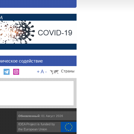
ническое содействие
+
A
-
Страны
.
Обновленный:
01 Август 2026
IDEA Project is funded by
the European Union