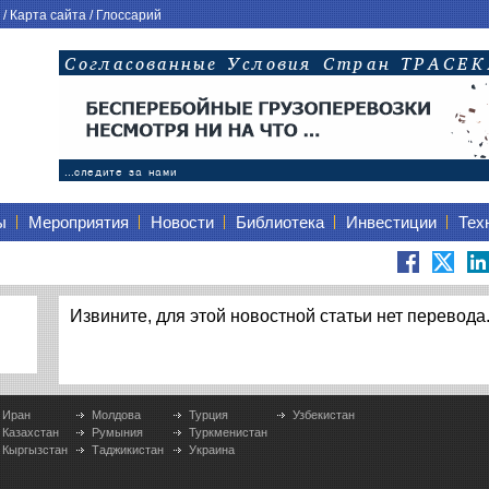
/
Карта сайта
/
Глоссарий
ы
Мероприятия
Новости
Библиотека
Инвестиции
Тех
Извините, для этой новостной статьи нет перевода
Иран
Молдова
Турция
Узбекистан
Казахстан
Румыния
Туркменистан
Кыргызстан
Таджикистан
Украина