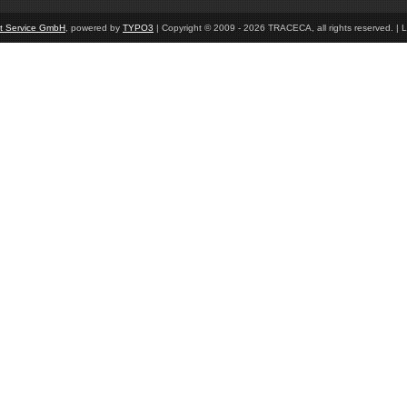
et Service GmbH
, powered by
TYPO3
| Copyright © 2009 - 2026 TRACECA, all rights reserved. | L