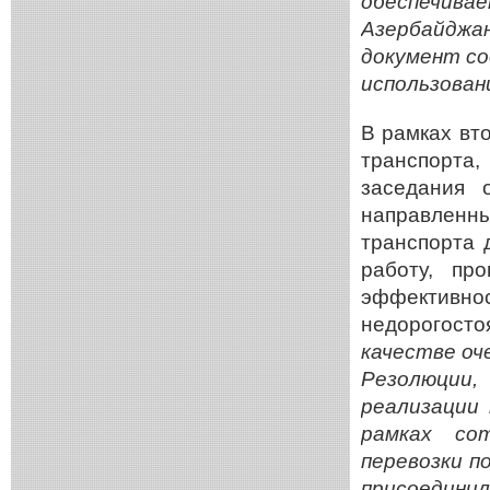
обеспечив
Азербайдж
документ со
использован
В рамках вт
транспорта
заседания 
направлен
транспорта 
работу, п
эффектив
недорогост
качестве оч
Резолюции,
реализации
рамках со
перевозки п
присоедин