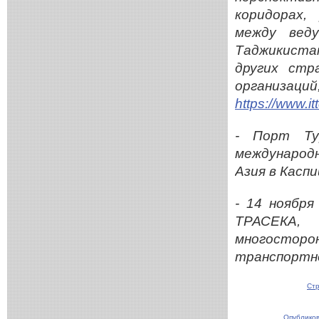
коридорах,
между вед
Таджикистан
других стр
организац
https://www.i
- Порт Т
международн
Азия в Каспи
- 14 ноября
ТРАСЕКА,
многосторо
транспортно
Стр
Опубликов