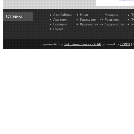
Азербайджан
Иран
Молдова
Т
Страны
Армения
Казахстан
Румыния
Т
Болгария
Кыргызстан
Таджикистан
У
Грузия
Implemented by
dkd Internet Service GmbH
, powered by
TYPO3
| 