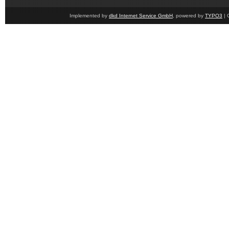
Implemented by
dkd Internet Service GmbH
, powered by
TYPO3
| 