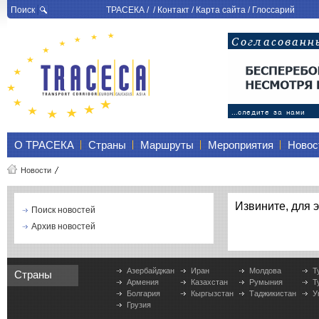
Поиск
ТРАСЕКА
/ /
Контакт
/
Карта сайта
/
Глоссарий
О ТРАСЕКА
Страны
Маршруты
Мероприятия
Новос
Новости
Извините, для э
Поиск новостей
Архив новостей
Азербайджан
Иран
Молдова
Т
Страны
Армения
Казахстан
Румыния
Т
Болгария
Кыргызстан
Таджикистан
У
Грузия