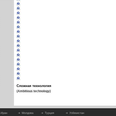
�
�
�
�
�
�
�
�
�
�
�
�
�
�
�
�
�
Сложная технология
(Ambitious technology)
Иран
Молдова
Турция
Узбекистан