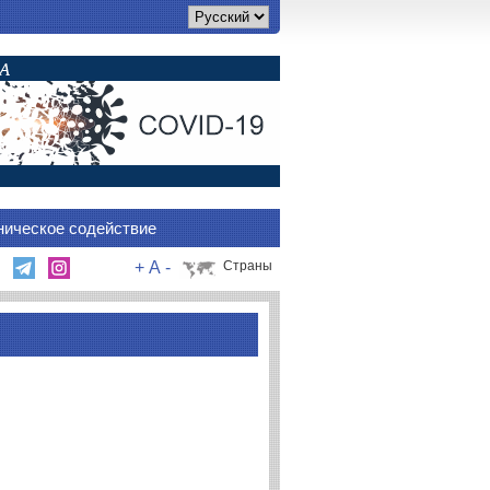
ническое содействие
+
A
-
Страны