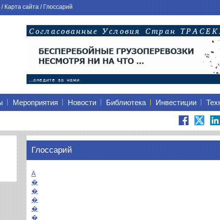
/
Карта сайта
/
Глоссарий
ы
Мероприятия
Новости
Библиотека
Инвестиции
Тех
Глоссарий
A
�
�
�
�
�