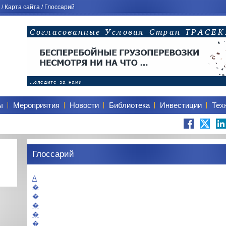
/
Карта сайта
/
Глоссарий
ы
Мероприятия
Новости
Библиотека
Инвестиции
Тех
Глоссарий
A
�
�
�
�
�