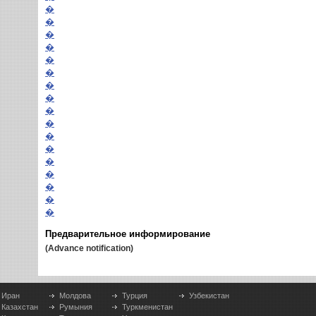
�
�
�
�
�
�
�
�
�
�
�
�
�
�
�
�
�
Предварительное информирование
(Advance notification)
Иран
Молдова
Турция
Узбекистан
Казахстан
Румыния
Туркменистан