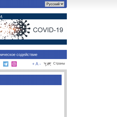
ническое содействие
+
A
-
Страны